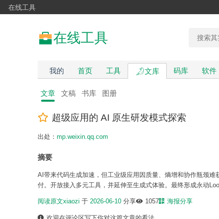
在线工具
在线工具
我的
首页
工具
码库
软件
文库
文章
文稿
书库
图册
超级应用的 AI 原生研发模式探索
出处：
mp.weixin.qq.com
摘要
AI带来代码生成加速，但工业级应用因质量、熵增和协作瓶颈难
付。开放接入多元工具，并延伸至生成式体验。最终形成永动Lo
阅读原文
xiaozi
于
2026-06-10
分享
1057
海报分享
欢迎在评论区写下你对这篇文章的看法。