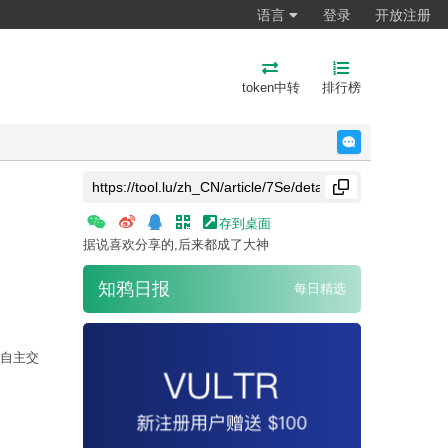
语言
登录
开放注册
token中转
排行榜
反馈
存到桌面
据说喜欢分享的,后来都成了大神
知鸦日报
每日精选
I自主交