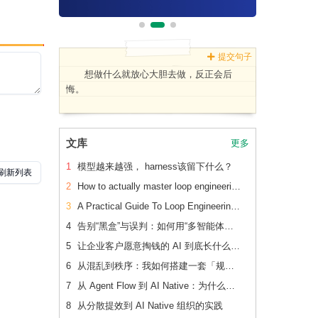
提交句子
想做什么就放心大胆去做，反正会后
悔。
文库
更多
1
模型越来越强， harness该留下什么？
2
How to actually master loop engineering
3
A Practical Guide To Loop Engineering Without Yourself
4
告别“黑盒”与误判：如何用“多智能体对抗辩论”重构内容安全审核系统
5
让企业客户愿意掏钱的 AI 到底长什么样？
6
从混乱到秩序：我如何搭建一套「规范驱动」的 AI 协作开发体系
7
从 Agent Flow 到 AI Native：为什么通用 Agent 是“饮鸩止渴”
8
从分散提效到 AI Native 组织的实践