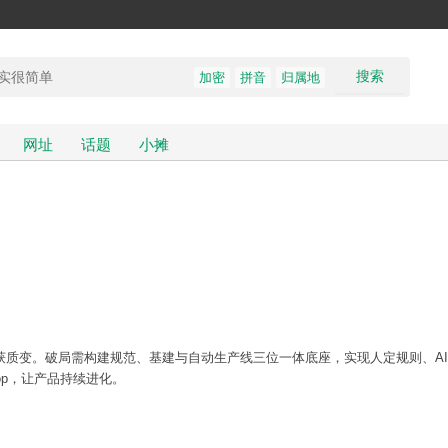
搜索
加密
拼音
归属地
网址
话题
小摊
获质变。破局需构建规范、基建与自动生产线三位一体底座，实现人定规则、A
op，让产品持续进化。