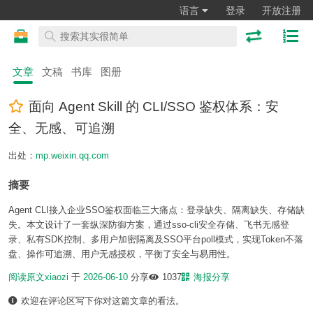
语言
登录
开放注册
文章
文稿
书库
图册
面向 Agent Skill 的 CLI/SSO 鉴权体系：安
全、无感、可追溯
出处：
mp.weixin.qq.com
摘要
Agent CLI接入企业SSO鉴权面临三大痛点：登录缺失、隔离缺失、存储缺
失。本文设计了一套纵深防御方案，通过sso-cli安全存储、飞书无感登
录、私有SDK控制、多用户加密隔离及SSO平台poll模式，实现Token不落
盘、操作可追溯、用户无感授权，平衡了安全与易用性。
阅读原文
xiaozi
于
2026-06-10
分享
1037
海报分享
欢迎在评论区写下你对这篇文章的看法。