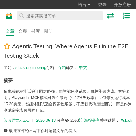
语言
登录
开放注册
文章
文稿
书库
图册
Agentic Testing: Where Agents Fit in the E2E
Testing Stack
出处：
slack.engineering
存档：
存档
译文：
中文
摘要
传统端到端测试验证固定路径，而智能体测试验证目标能否达成。实验表
明，Playwright MCP模式可靠性最高（0-12%失败率），但每次运行成本
15-30美元。智能体测试适合探索性场景，不应替代确定性测试，而是作为
测试金字塔顶层的补充。
阅读原文
xiaozi
于
2026-06-13
分享
2653
海报分享
关联话题：
#slack
欢迎在评论区写下你对这篇文章的看法。