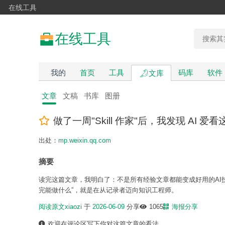
在线工具
在线工具
我的
首页
工具
码库
软件
文库
文章
文稿
书库
图册
做了一周"Skill 作家"后，我发现 AI 爱
出处：
mp.weixin.qq.com
摘要
读完这篇文章，我明白了：不是所有经验文章都能变成好用的AI
完能做什么”，就是在从记录者迈向知识工程师。
阅读原文
xiaozi
于
2026-06-09
分享
1065
海报分享
欢迎在评论区写下你对这篇文章的看法。