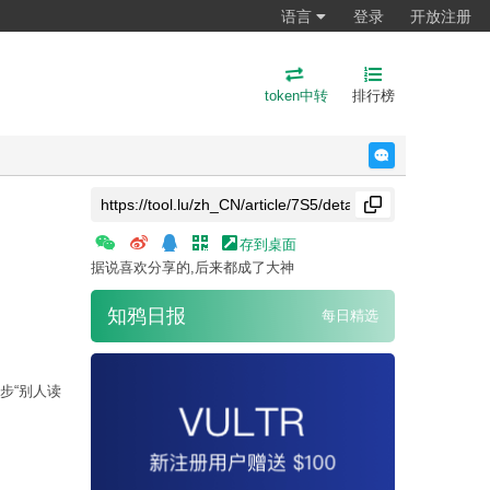
语言
登录
开放注册
token中转
排行榜
反馈
存到桌面
据说喜欢分享的,后来都成了大神
知鸦日报
每日精选
步“别人读