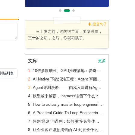
提交句子
三十岁之前，过的很苦逼，要啥没啥，
三十岁之后，之后，你就习惯了。
文库
更多
1
10倍参数增长、GPU推理落地：爱奇艺广告CVR模型的升级之路
2
AI Native 下的混沌工程：Agent 军团如何重新定义系统韧性验证
3
Agent评测漫谈 —— 由浅入深讲解Agent评测
4
模型越来越强， harness该留下什么？
5
How to actually master loop engineering
6
A Practical Guide To Loop Engineering Without Yourself
7
告别“黑盒”与误判：如何用“多智能体对抗辩论”重构内容安全审核系统
8
让企业客户愿意掏钱的 AI 到底长什么样？