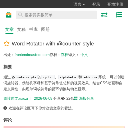
语言
登录
开放注册
文章
文稿
书库
图册
Word Rotator with @counter-style
出处：
frontendmasters.com
存档：
存档
译文：
中文
摘要
通过
的
、
和
系统，可以创建
@counter-style
cyclic
alphabetic
additive
词旋转器、伪随机字母和基于符号值总和的视觉效果。结合CSS动画和自
定义属性，实现单词或符号的循环切换与动态显示。
阅读原文
xiaozi
于
2026-06-09
分享
2245
海报分享
欢迎在评论区写下你对这篇文章的看法。
评论