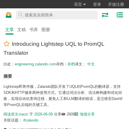
语言
登录
开放注册
文章
文稿
书库
图册
Introducing Lightstep UQL to PromQL
Translator
出处：
engineering.zalando.com
存档：
存档
译文：
中文
摘要
Lightstep即将停服，Zalando团队开发了UQL到PromQL的翻译器，支持
SDK和HTTP服务两种使用方式。它通过词法分析、语法树构建和优化转
换，实现自动化查询迁移，避免人工和LLM翻译的错误，是迁移至Dash0
等PromQL后端的关键工具。
阅读原文
xiaozi
于
2026-06-09
分享
2609
海报分享
关联话题：
#zalando