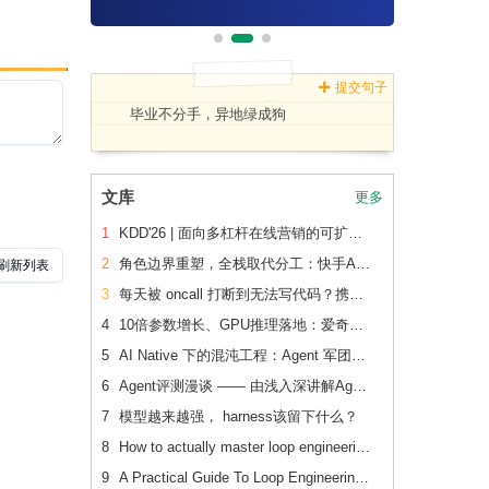
提交句子
毕业不分手，异地绿成狗
文库
更多
1
KDD'26 | 面向多杠杆在线营销的可扩展、可追踪联合 增量建模
2
角色边界重塑，全栈取代分工：快手AI生产力体系成形
3
每天被 oncall 打断到无法写代码？携程机票前端用这套方法把重复问题解决了2/3
4
10倍参数增长、GPU推理落地：爱奇艺广告CVR模型的升级之路
5
AI Native 下的混沌工程：Agent 军团如何重新定义系统韧性验证
6
Agent评测漫谈 —— 由浅入深讲解Agent评测
7
模型越来越强， harness该留下什么？
8
How to actually master loop engineering
9
A Practical Guide To Loop Engineering Without Yourself