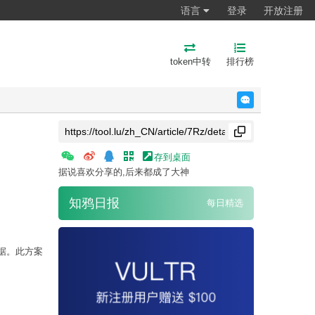
语言
登录
开放注册
token中转
排行榜
反馈
存到桌面
据说喜欢分享的,后来都成了大神
知鸦日报
每日精选
数据。此方案