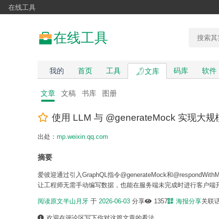
在线工具
在线工具
我的
首页
工具
码库
软件
文库
文章
文稿
书库
图册
使用 LLM 与 @generateMock 实现大规模
出处：
mp.weixin.qq.com
摘要
爱彼迎通过引入GraphQL指令@generateMock和@respo
让工程师无需手动编写数据，也能在服务端未完成时进行客户端
阅读原文
半山月牙
于
2026-06-03
分享
1357
海报分享
关联
欢迎在评论区写下你对这篇文章的看法。