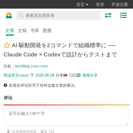
语言
登录
开放注册
文章
文稿
书库
图册
AI 駆動開発を2コマンドで組織標準に ──
Claude Code × Codexで設計からテストまで
出处：
techblog.zozo.com
阅读原文
xiaozi
于
2026-06-08
分享
1151
海报分享
欢迎在评论区写下你对这篇文章的看法。
评论