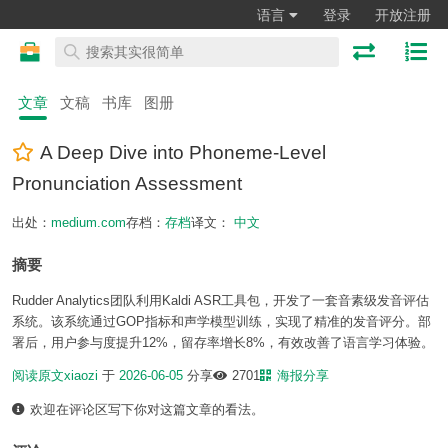
语言
登录
开放注册
文章
文稿
书库
图册
A Deep Dive into Phoneme-Level
Pronunciation Assessment
出处：
medium.com
存档：
存档
译文：
中文
摘要
Rudder Analytics团队利用Kaldi ASR工具包，开发了一套音素级发音评估
系统。该系统通过GOP指标和声学模型训练，实现了精准的发音评分。部
署后，用户参与度提升12%，留存率增长8%，有效改善了语言学习体验。
阅读原文
xiaozi
于
2026-06-05
分享
2701
海报分享
欢迎在评论区写下你对这篇文章的看法。