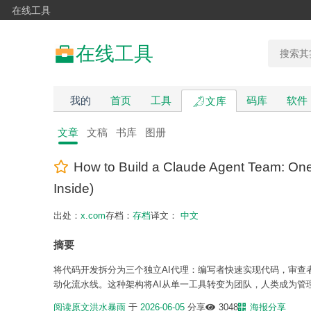
在线工具
在线工具
我的
首页
工具
码库
软件
文库
文章
文稿
书库
图册
How to Build a Claude Agent Team: On
Inside)
出处：
x.com
存档：
存档
译文：
中文
摘要
将代码开发拆分为三个独立AI代理：编写者快速实现代码，审
动化流水线。这种架构将AI从单一工具转变为团队，人类成为管
阅读原文
洪水暴雨
于
2026-06-05
分享
3048
海报分享