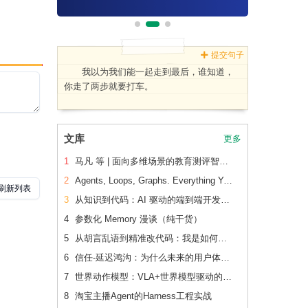
提交句子
我以为我们能一起走到最后，谁知道，
你走了两步就要打车。
文库
更多
1
马凡 等 | 面向多维场景的教育测评智能体：开发应用与效果验证
2
Agents, Loops, Graphs. Everything You Need to Know in One Place.
3
从知识到代码：AI 驱动的端到端开发流水线（下篇）
4
参数化 Memory 漫谈（纯干货）
5
从胡言乱语到精准改代码：我是如何让 AI 读懂老项目的
6
信任-延迟鸿沟：为什么未来的用户体验会刻意变慢
7
世界动作模型：VLA+世界模型驱动的Physical AI 后训练范式跃迁
8
淘宝主播Agent的Harness工程实战