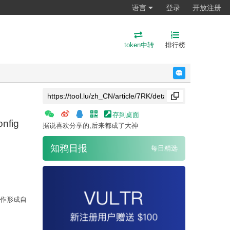
语言
登录
开放注册
token中转
排行榜
反馈
存到桌面
nfig
据说喜欢分享的,后来都成了大神
知鸦日报
每日精选
协作形成自