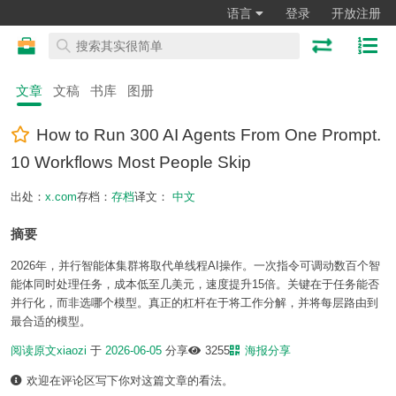
语言
登录
开放注册
文章
文稿
书库
图册
How to Run 300 AI Agents From One Prompt.
10 Workflows Most People Skip
出处：
x.com
存档：
存档
译文：
中文
摘要
2026年，并行智能体集群将取代单线程AI操作。一次指令可调动数百个智
能体同时处理任务，成本低至几美元，速度提升15倍。关键在于任务能否
并行化，而非选哪个模型。真正的杠杆在于将工作分解，并将每层路由到
最合适的模型。
阅读原文
xiaozi
于
2026-06-05
分享
3255
海报分享
欢迎在评论区写下你对这篇文章的看法。