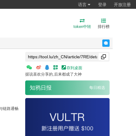
语言
登录
开放注册
token中转
排行榜
反馈
存到桌面
据说喜欢分享的,后来都成了大神
知鸦日报
每日精选
与链路通畅