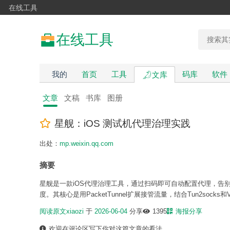
在线工具
在线工具
我的
首页
工具
码库
软件
文库
文章
文稿
书库
图册
星舰：iOS 测试机代理治理实践
出处：
mp.weixin.qq.com
摘要
星舰是一款iOS代理治理工具，通过扫码即可自动配置代理，告
度。其核心是用PacketTunnel扩展接管流量，结合Tun2so
阅读原文
xiaozi
于
2026-06-04
分享
1395
海报分享
欢迎在评论区写下你对这篇文章的看法。