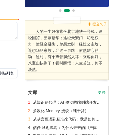
提交句子
人的一生好像乘坐北京地铁一号线：途
经国贸，羡慕繁华；途经天安门，幻想权
力；途经金融街，梦想发财；经过公主坟，
遥想华丽家族；经过玉泉路，依然雄心勃
勃…这时，有个声音飘然入耳：乘客你好，
八宝山快到了！顿时醒悟：人生苦短，何不
淡然。
文库
更多
1
从知识到代码：AI 驱动的端到端开发流水线（下篇）
2
参数化 Memory 漫谈（纯干货）
3
从胡言乱语到精准改代码：我是如何让 AI 读懂老项目的
4
信任-延迟鸿沟：为什么未来的用户体验会刻意变慢