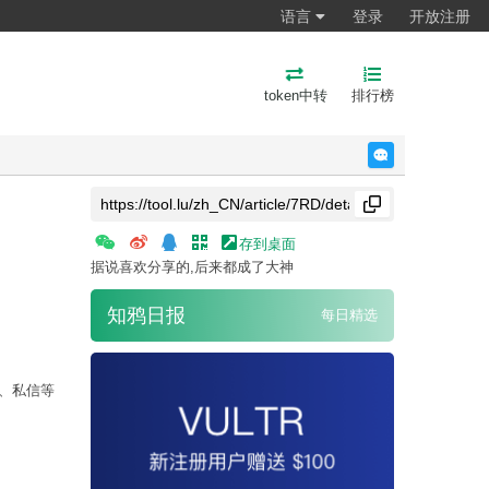
语言
登录
开放注册
token中转
排行榜
反馈
存到桌面
据说喜欢分享的,后来都成了大神
知鸦日报
每日精选
幕、私信等