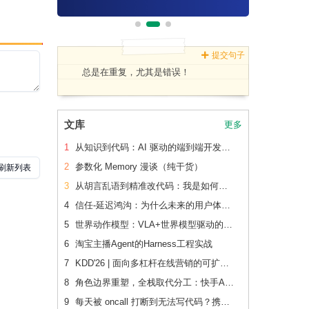
提交句子
总是在重复，尤其是错误！
文库
更多
1
从知识到代码：AI 驱动的端到端开发流水线（下篇）
2
参数化 Memory 漫谈（纯干货）
3
从胡言乱语到精准改代码：我是如何让 AI 读懂老项目的
4
信任-延迟鸿沟：为什么未来的用户体验会刻意变慢
5
世界动作模型：VLA+世界模型驱动的Physical AI 后训练范式跃迁
6
淘宝主播Agent的Harness工程实战
7
KDD'26 | 面向多杠杆在线营销的可扩展、可追踪联合 增量建模
8
角色边界重塑，全栈取代分工：快手AI生产力体系成形
9
每天被 oncall 打断到无法写代码？携程机票前端用这套方法把重复问题解决了2/3