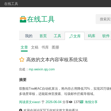
在线工具
在线工具
我的
首页
工具
码库
软件
文库
文章
文稿
书库
图册
高效的文本内容审核系统实现
出处：
mp.weixin.qq.com
摘要
双数组Trie树AC自动机算法，将内存占用降低70%，实现20
多场景审核，还能延伸至搜索、垃圾邮件拦截等领域。
阅读原文
xiaozi
于
2026-06-04
分享
1375
海报分享
欢迎在评论区写下你对这篇文章的看法。