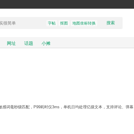
搜索
字帖
抠图
地图坐标转换
网址
话题
小摊
万级敏感词毫秒级匹配，P99耗时仅3ms，单机日均处理亿级文本，支持评论、弹