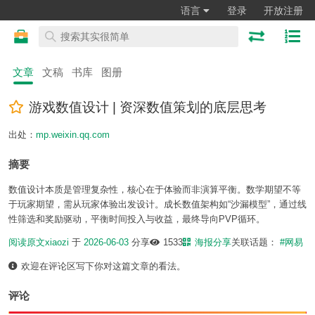
语言
登录
开放注册
文章
文稿
书库
图册
游戏数值设计 | 资深数值策划的底层思考
出处：
mp.weixin.qq.com
摘要
数值设计本质是管理复杂性，核心在于体验而非演算平衡。数学期望不等
于玩家期望，需从玩家体验出发设计。成长数值架构如“沙漏模型”，通过线
性筛选和奖励驱动，平衡时间投入与收益，最终导向PVP循环。
阅读原文
xiaozi
于
2026-06-03
分享
1533
海报分享
关联话题：
#网易
欢迎在评论区写下你对这篇文章的看法。
评论