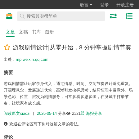
语言
登录
开放注册
文章
文稿
书库
图册
游戏剧情设计|从零开始，8 分钟掌握剧情节奏
出处：
mp.weixin.qq.com
摘要
游戏剧情需让玩家亲身代入，通过情感、时间、空间节奏设计避免重复。
开端埋悬念，发展递进伏笔，高潮引发抉择思考，结局情理中带意外。场
景色彩、位置、层次为剧情服务，日常多看多思多练，在测试中打磨节
奏，让玩家有成长感。
阅读原文
xiaozi
于
2026-05-14
分享
2321
海报分享
欢迎在评论区写下你对这篇文章的看法。
评论