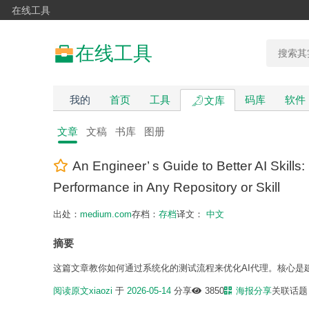
在线工具
在线工具
我的
首页
工具
码库
软件
文库
文章
文稿
书库
图册
An Engineer’ s Guide to Better AI Skill
Performance in Any Repository or Skill
出处：
medium.com
存档：
存档
译文：
中文
摘要
这篇文章教你如何通过系统化的测试流程来优化AI代理。核心
阅读原文
xiaozi
于
2026-05-14
分享
3850
海报分享
关联话