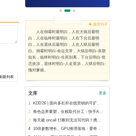
提交句子
人在倒霉时最明白，人在大病后最明
白，人在临终时最明白，人在下台后最明
白，人在退休后最明白，人在入狱后最明
白。倒霉时明白-命运无常，大病后明白-亲朋
短长，临终时明白-生死别离，下台后明白-世
态炎凉，退休时明白-人走茶凉，入狱后明白-
愧对爹娘。
文库
更多
1
KDD'26 | 面向多杠杆在线营销的可扩展、可追踪联合 增量建模
2
角色边界重塑，全栈取代分工：快手AI生产力体系成形
3
每天被 oncall 打断到无法写代码？携程机票前端用这套方法把重复问题解决了2/3
4
10倍参数增长、GPU推理落地：爱奇艺广告CVR模型的升级之路