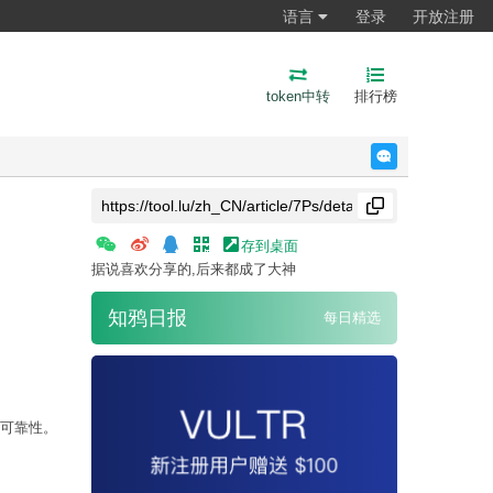
语言
登录
开放注册
token中转
排行榜
反馈
存到桌面
据说喜欢分享的,后来都成了大神
知鸦日报
每日精选
和可靠性。