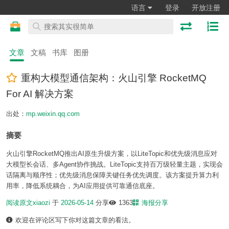
语言
登录
开放注册
文章
文稿
书库
图册
重构大模型通信架构：火山引擎 RocketMQ
For AI 解决方案
出处：
mp.weixin.qq.com
摘要
火山引擎RocketMQ推出AI原生升级方案，以LiteTopic和优先级消息应对
大模型长会话、多Agent协作挑战。LiteTopic支持百万级轻量主题，实现会
话隔离与顺序性；优先级消息保障关键任务优先调度。该方案提升算力利
用率，降低系统耦合，为AI应用提供可靠通信底座。
阅读原文
xiaozi
于
2026-05-14
分享
1363
海报分享
欢迎在评论区写下你对这篇文章的看法。