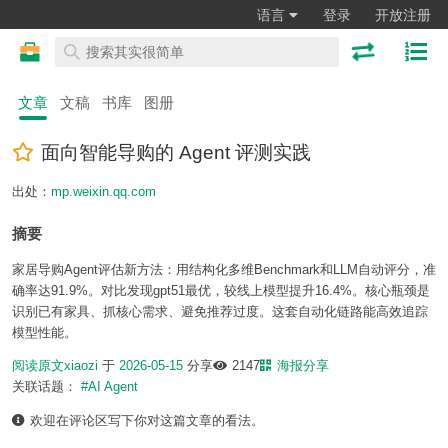
语言
登录
开放注册
文章
文稿
书库
图册
面向智能导购的 Agent 评测实践
出处：
mp.weixin.qq.com
摘要
家居导购Agent评估新方法：用结构化多维Benchmark和LLM自动评分，准
确率达91.9%。对比发现gpt51最优，较线上模型提升16.4%。核心瓶颈是
识别已有家具、抓核心需求、避免推荐过度。这套自动化链路能高效追踪
模型性能。
阅读原文
xiaozi
于
2026-05-15
分享
2147
海报分享
关联话题：
#AI Agent
欢迎在评论区写下你对这篇文章的看法。