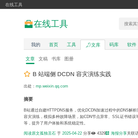
在线工具
在线工具
我的
首页
工具
码库
软件
文库
文章
文稿
书库
图册
B 站端侧 DCDN 容灾演练实践
出处：
mp.weixin.qq.com
摘要
B站通过自建HTTPDNS服务，优化DCDN加速过程中的DNS
容灾演练，模拟多种故障场景，如CDN节点异常、SSL证书错
等，提升了用户体验和系统稳定性。
阅读原文
孤独丑石
于
2025-04-22
分享
4329
海报分享
关联