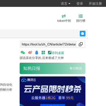
语言
登录
开放注册
token中转
排行榜
反馈
存到桌面
据说喜欢分享的,后来都成了大神
知鸦日报
每日精选
DN自动化
、拆帧分析