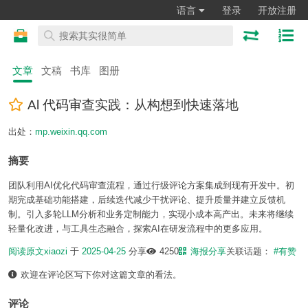
语言
登录
开放注册
文章
文稿
书库
图册
Al 代码审查实践：从构想到快速落地
出处：
mp.weixin.qq.com
摘要
团队利用AI优化代码审查流程，通过行级评论方案集成到现有开发中。初
期完成基础功能搭建，后续迭代减少干扰评论、提升质量并建立反馈机
制。引入多轮LLM分析和业务定制能力，实现小成本高产出。未来将继续
轻量化改进，与工具生态融合，探索AI在研发流程中的更多应用。
阅读原文
xiaozi
于
2025-04-25
分享
4250
海报分享
关联话题：
#有赞
欢迎在评论区写下你对这篇文章的看法。
评论