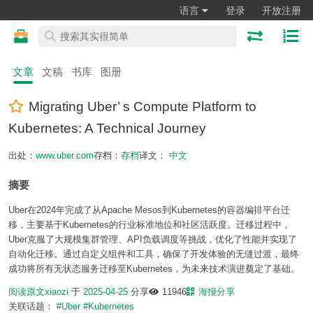
语言
登录
开放注册
文章
文稿
书库
图册
Migrating Uber’ s Compute Platform to
Kubernetes: A Technical Journey
出处：
www.uber.com
存档：
存档
译文：
中文
摘要
Uber在2024年完成了从Apache Mesos到Kubernetes的容器编排平台迁
移，主要基于Kubernetes的行业标准地位和社区活跃度。迁移过程中，
Uber克服了大规模集群管理、API负载调度等挑战，优化了性能并实现了
自动化迁移。通过自定义组件和工具，确保了开发体验的无缝过渡，最终
成功将所有无状态服务迁移至Kubernetes，为未来技术演进奠定了基础。
阅读原文
xiaozi
于
2025-04-25
分享
11946
海报分享
关联话题：
#Uber
#Kubernetes