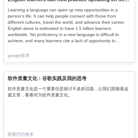
Learning a language can open up new opportunities in a
person’s life. It can help people connect with those from
different cultures, travel the world, and advance their career.
English alone is estimated to have 1.5 billion learners
worldwide. Yet proficiency in a new language is difficult to
achieve, and many learners cite a lack of opportunity to
practice speaking actively and receiving actionable feedback
as a barrier to learning.
google技术
软件质量文化：谷歌实践及我的思考
软件质量文化是一个重要但是探讨不多的话题，让我们跟随着这
篇文章，看看何为软件质量文化。
阿里巴巴技术