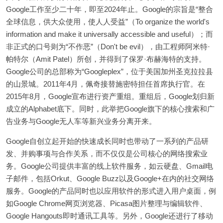
Google工作至少二十年，即至2024年止。Google的宗旨是“整合
全球信息，供大众使用，使人人受益”（To organize the world's
information and make it universally accessible and useful）；而
非正式的口号则为“不作恶”（Don't be evil），由工程师阿米特·
帕特尔（Amit Patel）所创，并得到了保罗·布赫海特的支持。
Google公司的总部称为“Googleplex”，位于美国加州圣克拉拉县
的山景城。2011年4月，佩奇接替施密特担任首席执行官。在
2015年8月，Google宣布进行资产重组。重组后，Google划归新
成立的Alphabet底下。同时，此举把Google旗下的核心搜索和广
告业务与Google无人车等新兴业务分离开来。
Google自创立起开始的快速成长同时也带动了一系列的产品研
发、并购事项与合作关系，而不仅仅是公司核心的网络搜索业
务。Google公司提供丰富的线上软件服务，如云硬盘、Gmail电
子邮件，包括Orkut、Google Buzz以及Google+在内的社交网络
服务。Google的产品同时也以应用软件的形式进入用户桌面，例
如Google Chrome网页浏览器、Picasa图片整理与编辑软件、
Google Hangouts即时通讯工具等。另外，Google还进行了移动