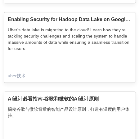
Enabling Security for Hadoop Data Lake on Google Cloud Storage
Uber's data lake is migrating to the cloud! Learn how they're
tackling security challenges and scaling the system to handle
massive amounts of data while ensuring a seamless transition
for users.
uber技术
AI设计必看指南-谷歌和微软的AI设计原则
揭秘谷歌与微软背后的智能产品设计原则，打造有温度的用户体
验。