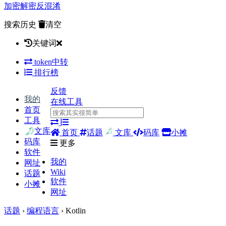
加密
解密
反混淆
搜索历史
清空
关键词
token中转
排行榜
反馈
我的
在线工具
首页
工具
文库
首页
话题
文库
码库
小摊
码库
更多
软件
我的
网址
Wiki
话题
软件
小摊
网址
话题
›
编程语言
› Kotlin