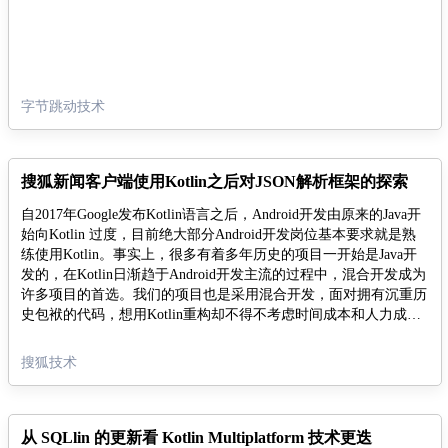
字节跳动技术
搜狐新闻客户端使用Kotlin之后对JSON解析框架的探索
自2017年Google发布Kotlin语言之后，Android开发由原来的Java开
始向Kotlin 过度，目前绝大部分Android开发岗位基本要求就是熟
练使用Kotlin。事实上，很多有着多年历史的项目一开始是Java开
发的，在Kotlin日渐趋于Android开发主流的过程中，混合开发成为
许多项目的首选。我们的项目也是采用混合开发，面对拥有沉重历
史包袱的代码，想用Kotlin重构却不得不考虑时间成本和人力成
本，但又不想放弃Kotlin开发的优势，所以新业务均采用Kotlin开
Json就不过多介绍了，大家耳熟能详，相信很多伙伴项目中的Json
发。
解析依旧在使用FastJson或者Gson等第三方框架进行数据解析，当
搜狐技术
我们混合开发之后，你会发现Kotlin的数据类写起来很方便，但是
将Json解析为数据类对象时出现的问题会让你很头大，尤其是开启
混淆之后，各种各样的问题甚至程序崩溃随之出现，随着程序的崩
溃，你的内心渐渐开始崩溃，不禁发出疑问，数据类不好用吗？
从 SQLlin 的更新看 Kotlin Multiplatform 技术更迭