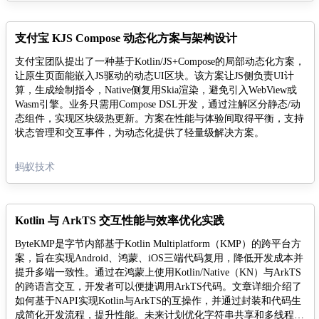
支付宝 KJS Compose 动态化方案与架构设计
支付宝团队提出了一种基于Kotlin/JS+Compose的局部动态化方案，
让原生页面能嵌入JS驱动的动态UI区块。该方案让JS侧负责UI计
算，生成绘制指令，Native侧复用Skia渲染，避免引入WebView或
Wasm引擎。业务只需用Compose DSL开发，通过注解区分静态/动
态组件，实现区块级热更新。方案在性能与体验间取得平衡，支持
状态管理和交互事件，为动态化提供了轻量级解决方案。
蚂蚁技术
Kotlin 与 ArkTS 交互性能与效率优化实践
ByteKMP是字节内部基于Kotlin Multiplatform（KMP）的跨平台方
案，旨在实现Android、鸿蒙、iOS三端代码复用，降低开发成本并
提升多端一致性。通过在鸿蒙上使用Kotlin/Native（KN）与ArkTS
的跨语言交互，开发者可以便捷调用ArkTS代码。文章详细介绍了
如何基于NAPI实现Kotlin与ArkTS的互操作，并通过封装和代码生
成简化开发流程，提升性能。未来计划优化字符串共享和多线程限