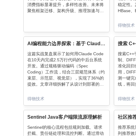
消费指标显著提升，多样性改善。未来将
稳定性。
聚焦框架迁移、架构升级、推理加速与成
HBase
本优化，推动模型能力升级，探索与LLM
消除反查
结合及多模态跨域生成的可能性。
显著加速
得物技术
持续增强
引平台的
AI编程能力边界探索：基于 Claude Code 的 Spec Coding 项目实战
这篇实战复盘展示了如何用Claude Code
搜索C+
在10天内完成2.5万行代码的中后台系统
制、DI
开发。通过规格驱动编码（Spec
准化回归
Coding）工作流，结合三层规范体系（约
用，DI
束层、示范层、视觉层），实现了36%的
测一键完
提效。文章详细拆解了从设计到部署的完
线，将回
整开发过程，包括典型案例分析和AI编程
标准，显
的边界探索，最终验证了"规范是杠杆，AI
率。
得物技术
得物技术
是力，Spec工作流是支点"的技术理念。
Sentinel Java客户端限流原理解析
Sentinel的核心流程包括规则加载、请求
推荐系统
拦截、责任链处理和流控判断。通过滑动
列推荐效