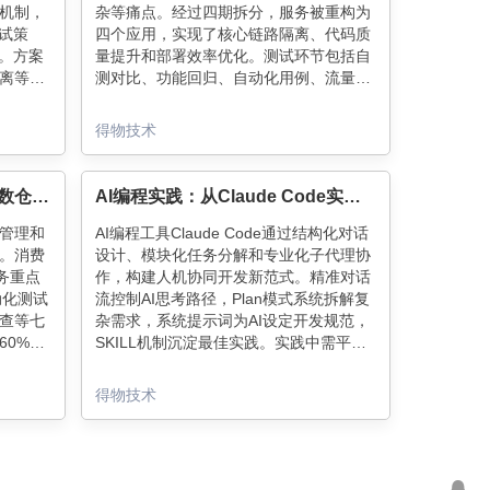
机制，
杂等痛点。经过四期拆分，服务被重构为
重试策
四个应用，实现了核心链路隔离、代码质
景。方案
量提升和部署效率优化。测试环节包括自
离等核
测对比、功能回归、自动化用例、流量回
性保障，
放等，确保拆分质量。目前，拆分进入尾
技术亮
声，灰度验证按预期进行。
得物技术
从“人治”到“机治”：得物离线数仓发布流水线质量门禁实践
AI编程实践：从Claude Code实践到团队协作的优化思考
管理和
AI编程工具Claude Code通过结构化对话
。消费
设计、模块化任务分解和专业化子代理协
务重点
作，构建人机协同开发新范式。精准对话
动化测试
流控制AI思考路径，Plan模式系统拆解复
查等七
杂需求，系统提示词为AI设定开发规范，
60%。
SKILL机制沉淀最佳实践。实践中需平衡
化历史
人机分工，开发者专注架构设计等创造性
性基
工作，AI处理标准化编码任务，形成"人类
得物技术
主导+AI增效"的高效协作模式。