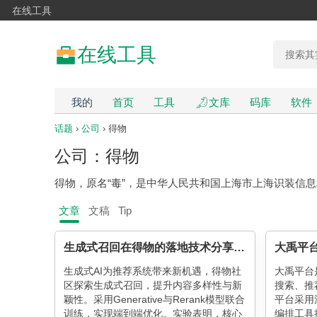
在线工具
在线工具
我的
首页
工具
文库
码库
软件
话题
›
公司
› 得物
公司：得物
得物，原名“毒”，是中华人民共和国上海市上海识装信
文章
文稿
Tip
生成式召回在得物的落地技术分享与思考
生成式AI为推荐系统带来新机遇，得物社
大禹平台
区探索生成式召回，提升内容多样性与新
搜索、推
颖性。采用Generative与Rerank模型联合
平台采用
训练，实现端到端优化。实验表明，核心
编排工具