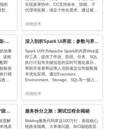
报的
实现多屏协作。CC支持命令、技能、子
模型选
代理等拓展，满足个性化需求。通过规范
，推动
驱动开发（SDD）流程，架构师与开发者
普及。
协同工作，确保代码质量和效率。CC技
得物技术
巧包括飞书MCP、WebFetch等，助力开
发者更高效地完成任务。
得物社区搜推公式融合调参框架-加乘树3.0实战
深入剖析Spark UI界面：参数与界面详解
的加乘
Spark UI作为Apache Spark的内置Web监
程。该框
控工具，提供了作业、阶段、任务、SQL
配即
执行计划等关键信息的实时可视化展示，
译校验保
帮助开发者和运维人员快速定位性能瓶颈
执行模
并优化应用。通过Executors、
高效计
Environment、Storage、SQL等一级入
配置调
口，以及SQL、Jobs、Stages的二级详情
统稳定
页，用户可深入分析资源使用、任务负
得物技术
载、执行计划等细节，精准诊断数据倾
斜、Shuffle开销等问题，优化内存与并行
度配置，提升Spark应用的执行效率。
Flink ClickHouse Sink：生产级高可用写入方案
服务拆分之旅：测试过程全揭秘
方案深度解
Bidding服务代码库达100万行，面临核心
本地表
链路未隔离、大单体问题、B/C端链路混