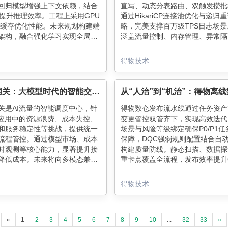
回归模型增强上下文依赖，结合
直写、动态分表路由、双触发攒批
术提升推理效率。工程上采用GPU
通过HikariCP连接池优化与递归
V缓存优化性能。未来规划构建端
略，完美支撑百万级TPS日志场
架构，融合强化学习实现全局优
涵盖流量控制、内存管理、异常隔
质量-延迟-多样性瓶颈，推动
心设计，配合Checkpoint强一致
与推荐系统深度结合。
为实时数仓提供高可靠写入能力。
得物技术
点层层拆解，最佳实践一目了然！
大模型网关：大模型时代的智能交通枢纽
关是AI流量的智能调度中心，针
得物数仓发布流水线通过任务资产
I应用中的资源浪费、成本失控、
变更管控双管齐下，实现高效迭代
和服务稳定性等挑战，提供统一
场景与风险等级绑定确保P0/P1任
流程管控。通过模型市场、成本
保障，DQC强弱规则配置结合自
时观测等核心能力，显著提升接
构建质量防线。静态扫描、数据探
降低成本。未来将向多模态兼容
重卡点覆盖全流程，发布效率提升
排平台演进，成为企业智能化的"神
未来将优化大数据量探查能力，强
。
数据比对诊断，持续夯实数仓稳定
得物技术
石。
«
1
2
3
4
5
6
7
8
9
10
...
32
33
»