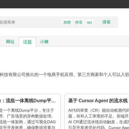
搜索
加密
拼音
ocr
网址
小摊
话题
息科技有限公司推出的一个电商手机应用。第三方商家和个人可以入
大禹平台：流批一体离线Dump平台的设计与应用
是一个离线Dump平台，专注于
AI代码审查（CR）能自动检测代
荐、广告场景的异构数据处理。
题，弥补人工审查的不足。前端开
流批一体架构，通过可视化DAG
AI CR通过流水线自动触发，生成
提升开发效率，确保数据质量与
引导开发者优化代码。Cursor Agent