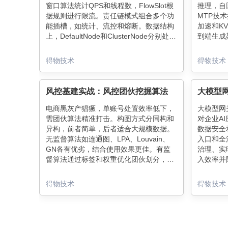
窗口算法统计QPS和线程数，FlowSlot根
推理，自
据规则进行限流。责任链模式组合多个功
MTP技
能插槽，如统计、流控和熔断。数据结构
加速和K
上，DefaultNode和ClusterNode分别处理
到端生成
上下文相关和全局统计。
化，突破
OccupiableBucketLeapArray支持未来配
AIGC
得物技术
得物技术
额借用，实现平滑限流。整体架构高效灵
活，为微服务提供强大保护。
风控基建实战：风控团伙挖掘算法
电商黑灰产猖獗，单账号处置效率低下，
大模型网
需团伙算法精准打击。构图方式分同构和
对企业A
异构，前者简单，后者适合大规模数据。
数据安全
无监督算法如连通图、LPA、Louvain、
入口和全
GN各有优劣，结合使用效果更佳。有监
治理、实
督算法通过标签和权重优化团伙划分，利
入效率并
用关系分类和用户分类提升模型效果。风
和AI编
控算法需与场景深度结合，灵活应对黑灰
经中枢"
得物技术
得物技术
产风险。