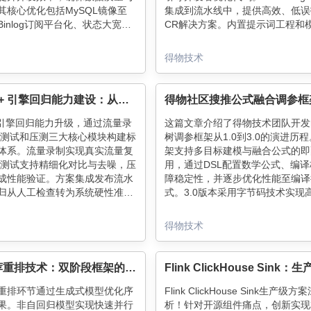
其核心优化包括MySQL镜像至
集成到流水线中，提供高效、低误
、Binlog订阅平台化、状态大宽表
CR解决方案。内置提示词工程和
等，支持任务复用与分层管理，
择进一步提升了审查效率和准确性
数据处理与Dump流程。未来将
AI CR在现代开发流程中的应用和
得物技术
算子体系与性能优化，深化与索
协同，释放更多业务价值。
搜索 C++ 引擎回归能力建设：从自测到工程化准出
+引擎回归能力升级，通过流量录
这篇文章介绍了得物技术团队开发
FF测试和压测三大核心模块构建标
树调参框架从1.0到3.0的演进历
体系。流量录制实现真实流量复
架支持多目标建模与融合公式的即
FF测试支持精细化对比与去噪，压
用，通过DSL配置数学公式、编
成性能验证。方案集成发布流水
障稳定性，并逐步优化性能至编译
归从人工检查转为系统硬性准出
式。3.0版本采用字节码技术实现
著提升引擎迭代的可靠性和效
算，同时提供管理平台实现一站式
试，显著提升了算法迭代效率与系
得物技术
性。
社区推荐重排技术：双阶段框架的实践与演进
重排环节通过生成式模型优化序
Flink ClickHouse Sink生产级
果。非自回归模型实现快速并行
析！针对开源组件痛点，创新实现