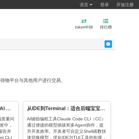
语言
登录
开放注册
token中转
排行榜
反馈
驻得物平台与其他用户进行交易。
基于 Cursor Agent 的流水线 AI CR 实践
从IDE到Terminal：适合后端宝宝体质的Claude Code工作流
码质量问
AI辅助编程工具Claude Code CLI（CC）
发中，
通过便捷的模型插拔和多Agent协作，提
报告并
升开发效率。开发者可自定义Shell函数快
 CLI
速切换模型，优化IDE与TUI工具的衔接，