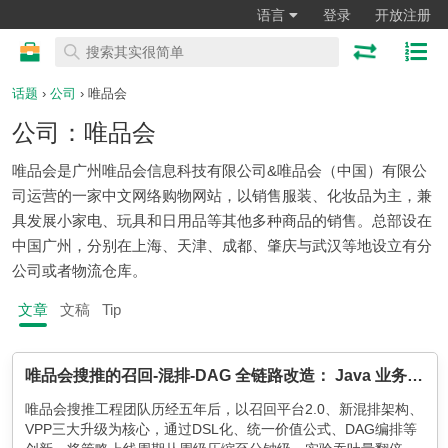
语言
登录
开放注册
话题
›
公司
› 唯品会
公司：唯品会
唯品会是广州唯品会信息科技有限公司&唯品会（中国）有限公
司运营的一家中文网络购物网站，以销售服装、化妆品为主，兼
具发展小家电、玩具和日用品等其他多种商品的销售。总部设在
中国广州，分别在上海、天津、成都、肇庆与武汉等地设立有分
公司或者物流仓库。
文章
文稿
Tip
唯品会搜推的召回-混排-DAG 全链路改造： Java 业务工程的自我救赎之路
唯品会搜推工程团队历经五年后，以召回平台2.0、新混排架构、
VPP三大升级为核心，通过DSL化、统一价值公式、DAG编排等