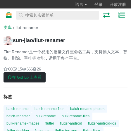
语言
登录
开放注册
类库
› flut-renamer
sun-jiao/flut-renamer
Flut Renamer是一个易用的批量文件重命名工具，支持插入文本、替
换、删除、重排等功能，适用于多个平台。
666
15
666
26
在 GitHub 上查看
标签
batch-rename
batch-rename-files
batch-rename-photos
batch-renamer
bulk-rename
bulk-rename-files
bulk-rename-images
flutter
flutter-android
flutter-android-ios
flutter-desktop
flutter-ios
flutter-ios-app
flutter-linux