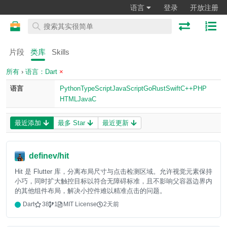
语言
登录
开放注册
片段
类库
Skills
所有
›
语言：Dart
×
语言
Python
TypeScript
JavaScript
Go
Rust
Swift
C++
PHP
HTML
Java
C
最近添加
最多 Star
最近更新
definev/hit
Hit 是 Flutter 库，分离布局尺寸与点击检测区域。允许视觉元素保持
小巧，同时扩大触控目标以符合无障碍标准，且不影响父容器边界内
的其他组件布局，解决小控件难以精准点击的问题。
Dart
38
1
MIT License
2天前