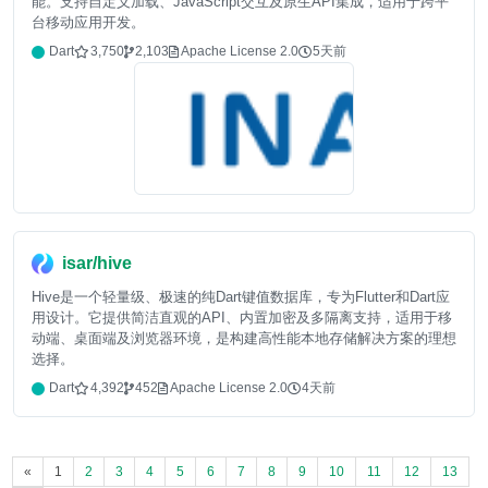
能。支持自定义加载、JavaScript交互及原生API集成，适用于跨平
台移动应用开发。
Dart
3,750
2,103
Apache License 2.0
5天前
isar/hive
Hive是一个轻量级、极速的纯Dart键值数据库，专为Flutter和Dart应
用设计。它提供简洁直观的API、内置加密及多隔离支持，适用于移
动端、桌面端及浏览器环境，是构建高性能本地存储解决方案的理想
选择。
Dart
4,392
452
Apache License 2.0
4天前
«
1
2
3
4
5
6
7
8
9
10
11
12
13