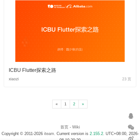
ICBU Flutter探索之路
xiaozi
23 页
«
1
2
»
首页
-
Wiki
Copyright © 2011-2026
iteam
. Current version is
2.155.2
. UTC+08:00, 2026-