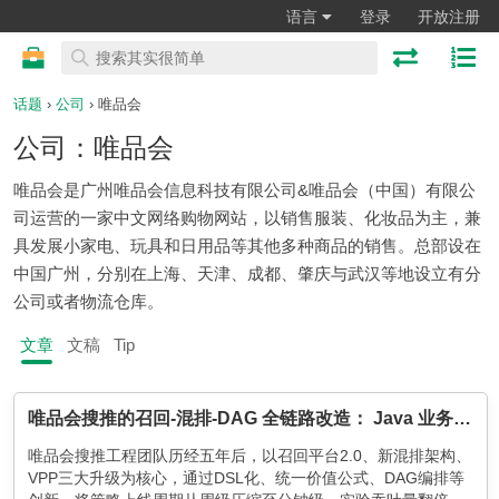
语言
登录
开放注册
话题
›
公司
› 唯品会
公司：唯品会
唯品会是广州唯品会信息科技有限公司&唯品会（中国）有限公
司运营的一家中文网络购物网站，以销售服装、化妆品为主，兼
具发展小家电、玩具和日用品等其他多种商品的销售。总部设在
中国广州，分别在上海、天津、成都、肇庆与武汉等地设立有分
公司或者物流仓库。
文章
文稿
Tip
唯品会搜推的召回-混排-DAG 全链路改造： Java 业务工程的自我救赎之路
唯品会搜推工程团队历经五年后，以召回平台2.0、新混排架构、
VPP三大升级为核心，通过DSL化、统一价值公式、DAG编排等