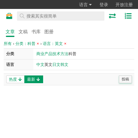
语言
登录
开放注册
文章
文稿
书库
图册
所有
›
分类：科普
×
›
语言：英文
×
分类
商业
产品
技术
方法
科普
语言
中文
英文
日文
韩文
热度
最新
投稿