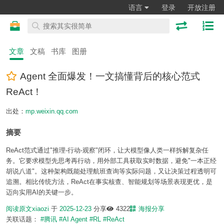
语言
登录
开放注册
文章
文稿
书库
图册
Agent 全面爆发！一文搞懂背后的核心范式
ReAct！
出处：
mp.weixin.qq.com
摘要
ReAct范式通过"推理-行动-观察"闭环，让大模型像人类一样拆解复杂任
务。它要求模型先思考再行动，用外部工具获取实时数据，避免"一本正经
胡说八道"。这种架构既能处理航班查询等实际问题，又让决策过程透明可
追溯。相比传统方法，ReAct在事实核查、智能规划等场景表现更优，是
迈向实用AI的关键一步。
阅读原文
xiaozi
于
2025-12-23
分享
4322
海报分享
关联话题：
#腾讯
#AI Agent
#RL
#ReAct