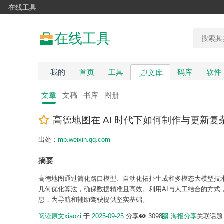
在线工具
在线工具
我的
首页
工具
码库
软件
文库
文章
文稿
书库
图册
高德地图在 AI 时代下如何制作与更新复
出处：
mp.weixin.qq.com
摘要
高德地图通过简化路口模型、自动化拓扑生成和多模态大模型技
几何优化算法，确保数据精准且高效。利用AI与人工结合的方
息，为导航和辅助驾驶提供坚实基础。
阅读原文
xiaozi
于
2025-09-25
分享
3098
海报分享
关联话