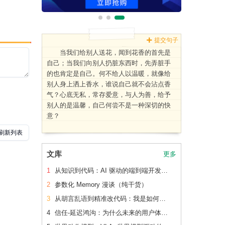
提交句子
当我们给别人送花，闻到花香的首先是
自己；当我们向别人扔脏东西时，先弄脏手
的也肯定是自己。何不给人以温暖，就像给
别人身上洒上香水，谁说自己就不会沾点香
气？心底无私，常存爱意，与人为善，给予
别人的是温馨，自己何尝不是一种深切的快
意？
文库
更多
1
从知识到代码：AI 驱动的端到端开发流水线（下篇）
2
参数化 Memory 漫谈（纯干货）
3
从胡言乱语到精准改代码：我是如何让 AI 读懂老项目的
4
信任-延迟鸿沟：为什么未来的用户体验会刻意变慢