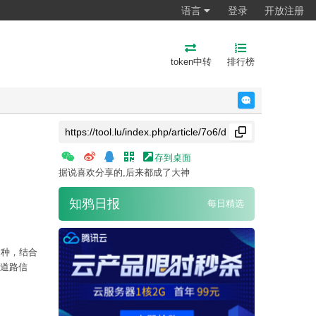
语言
登录
开放注册
token中转
排行榜
反馈
存到桌面
据说喜欢分享的,后来都成了大神
知鸦日报
每日精选
多种，结合
新道路信