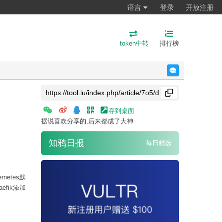
语言
登录
开放注册
token中转
排行榜
反馈
存到桌面
据说喜欢分享的,后来都成了大神
知鸦日报
每日精选
etes默
efik添加