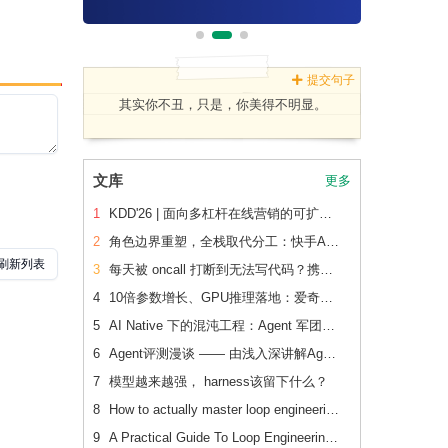
提交句子
其实你不丑，只是，你美得不明显。
文库
更多
1
KDD'26 | 面向多杠杆在线营销的可扩展、可追踪联合 增量建模
2
角色边界重塑，全栈取代分工：快手AI生产力体系成形
3
每天被 oncall 打断到无法写代码？携程机票前端用这套方法把重复问题解决了2/3
4
10倍参数增长、GPU推理落地：爱奇艺广告CVR模型的升级之路
5
AI Native 下的混沌工程：Agent 军团如何重新定义系统韧性验证
6
Agent评测漫谈 —— 由浅入深讲解Agent评测
7
模型越来越强， harness该留下什么？
8
How to actually master loop engineering
9
A Practical Guide To Loop Engineering Without Yourself