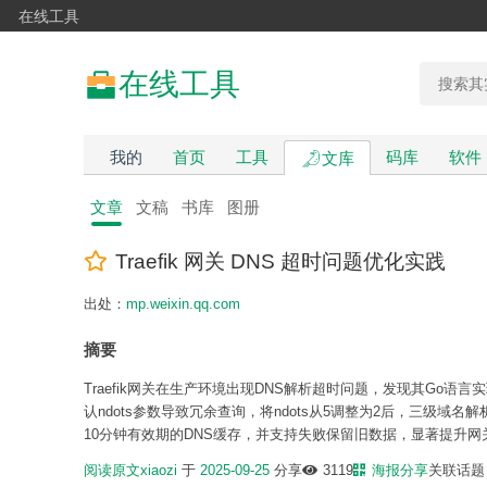
在线工具
在线工具
我的
首页
工具
码库
软件
文库
文章
文稿
书库
图册
Traefik 网关 DNS 超时问题优化实践
出处：
mp.weixin.qq.com
摘要
Traefik网关在生产环境出现DNS解析超时问题，发现其Go语言实现
认ndots参数导致冗余查询，将ndots从5调整为2后，三级域名解析次
10分钟有效期的DNS缓存，并支持失败保留旧数据，显著提升网
阅读原文
xiaozi
于
2025-09-25
分享
3119
海报分享
关联话