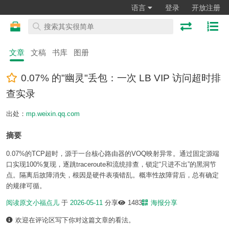
语言
登录
开放注册
文章
文稿
书库
图册
0.07% 的"幽灵"丢包：一次 LB VIP 访问超时排
查实录
出处：
mp.weixin.qq.com
摘要
0.07%的TCP超时，源于一台核心路由器的VOQ映射异常。通过固定源端
口实现100%复现，逐跳traceroute和流统排查，锁定“只进不出”的黑洞节
点。隔离后故障消失，根因是硬件表项错乱。概率性故障背后，总有确定
的规律可循。
阅读原文
小福点儿
于
2026-05-11
分享
1483
海报分享
欢迎在评论区写下你对这篇文章的看法。