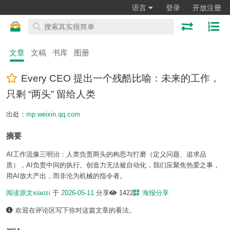
语言
登录
开放注册
文章
文稿
书库
图册
Every CEO 提出一个残酷比喻：未来的工作，
只剩 “两头” 留给人类
出处：
mp.weixin.qq.com
摘要
AI工作流像三明治：人类负责两头的构思与打磨（定义问题、追求品
质），AI负责中间的执行。创造力无法被自动化，我们应聚焦热爱之事，
用AI放大产出，而非沦为机械的指令者。
阅读原文
xiaozi
于
2026-05-11
分享
1422
海报分享
欢迎在评论区写下你对这篇文章的看法。