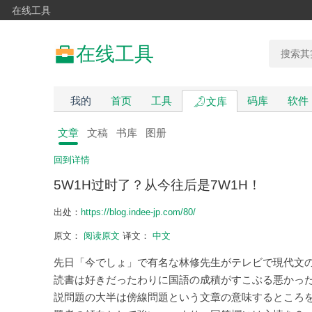
在线工具
在线工具
我的
首页
工具
码库
软件
文库
文章
文稿
书库
图册
回到详情
5W1H过时了？从今往后是7W1H！
出处：
https://blog.indee-jp.com/80/
原文：
阅读原文
译文：
中文
先日「今でしょ」で有名な林修先生がテレビで現代文
読書は好きだったわりに国語の成積がすこぶる悪かっ
説問題の大半は傍線問題という文章の意味するところ