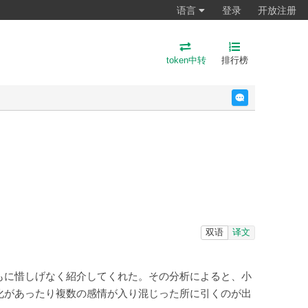
语言
登录
开放注册
token中转
排行榜
反馈
双语
译文
もに惜しげなく紹介してくれた。その分析によると、小
化があったり複数の感情が入り混じった所に引くのが出