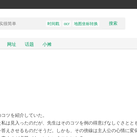
搜索
时间戳
ocr
地图坐标转换
网址
话题
小摊
のコツを紹介していた。
た私は見入ったのだが、先生はそのコツを例の得意げなしぐさとと
を答えさせるものだそうだ。しかも、その傍線は主人公の心情に変