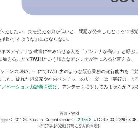
お伝えしたい。実を捉える力が低いと、問題が発生したところで感
を創造するような力にはならない。
ネスアイデアが豊富に生み出せる人を「アンテナが高い」と呼ぶ。
力に加えることで
7W1H
という強力なアンテナが手に入ると言える。
ションのDNA』）にて4W1H力のような既存業務の遂行能力を「
ました。優れた起業家や社内ベンチャーのリーダーは「実行力」が
イノベーション力診断を受け
、アンテナを増やしてみませんか？あ
首页
-
Wiki
right © 2011-2026
iteam
. Current version is
2.155.2
. UTC+08:00, 2026-08-08 
浙ICP备14020137号-1
$访客地图$