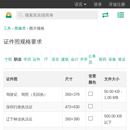
语言
登录
开放注册
工具
›
图像类
› 图片规格
证件照规格要求
公务
寸照
职业
学历
证件
IT
语言
建筑
会计
升学
医药
采集
签证
员
背景
证件照
尺寸
文件大小
颜色
50.00 KB -
驾驶证、驾照（无回执）
260×378
1.00 MB
深圳行政执法证
472×630
500.00 KB
辽宁林业执法证
260×390
以下