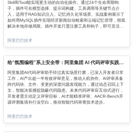
Skill和Tool能实现更主动的自动化操作。通过24个生命周期钩
子，插件可在模型选择、提示词构建、工具调用等关键节点介
入，适用于RAG知识注入、记忆持久化等场景。实战案例展示了
如何用MySQL插件实现经济新闻自动检索和云端记忆管理，彻底
解决本地存储局限。插件开发只需注册工具和钩子，即可灵活扩
展OpenClaw核心功能。
阿里巴巴技术
给“氛围编程”系上安全带：阿里集团 AI 代码评审实践与 Benchmark 开源
阿里集团AI代码评审助手经过真实场景打磨，已深入开发者日常
工作，AI产出超一半有效评审意见，推动人机协作。AI评审具备
跨代码块、文件、变更的深度问题发现能力，通过动态召回上下
文，智能决策捕捉隐蔽代码隐患。未来代码评审应互动式进行，
开发者需主动定义评审目标，AI才能精准评审。AACR-Bench开
源评测集填补行业空白，推动智能代码审查技术进步。
阿里巴巴技术