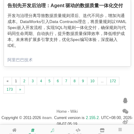
告别先开发后治理：Agent 驱动的数据质量一体化交付
开发与治理分离导致数据质量规则滞后、迭代不同步，增加沟通
成本。DataWorks引入Data Contracts理念，将质量规则以YAML
Spec嵌入开发流程，实现SQL与规则一体化交付，确保规则与代
码同生命周期、自动执行，提升数据质量保障效率，降低维护成
本。未来将扩展多引擎支持，优化Spec编写体验，深度融入
IDE。
阿里巴巴技术
«
1
2
3
4
5
6
7
8
9
10
...
172
173
»
Home
-
Wiki
Copyright © 2011-2026
iteam
. Current version is
2.155.2
. UTC+08:00, 2026-
08-07 05:19
浙ICP备14020137号-1
$Map of visitor$