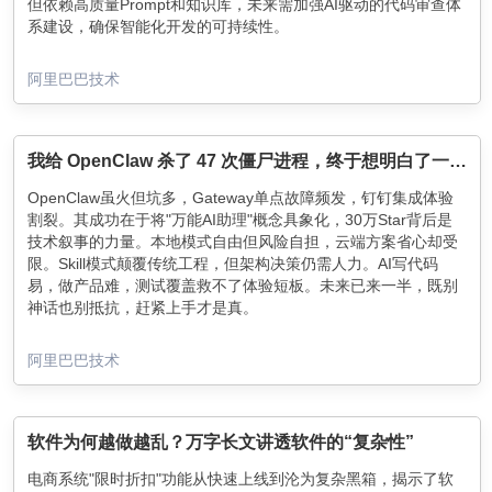
但依赖高质量Prompt和知识库，未来需加强AI驱动的代码审查体
系建设，确保智能化开发的可持续性。
阿里巴巴技术
我给 OpenClaw 杀了 47 次僵尸进程，终于想明白了一些事
OpenClaw虽火但坑多，Gateway单点故障频发，钉钉集成体验
割裂。其成功在于将"万能AI助理"概念具象化，30万Star背后是
技术叙事的力量。本地模式自由但风险自担，云端方案省心却受
限。Skill模式颠覆传统工程，但架构决策仍需人力。AI写代码
易，做产品难，测试覆盖救不了体验短板。未来已来一半，既别
神话也别抵抗，赶紧上手才是真。
阿里巴巴技术
软件为何越做越乱？万字长文讲透软件的“复杂性”
电商系统"限时折扣"功能从快速上线到沦为复杂黑箱，揭示了软