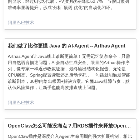
例显示，经过6轮迭代后，PV预测误差降低62.7%，节假日预测
准确率显著提升，形成"分析-预测-优化"的自动化闭环。
阿里巴巴技术
我们做了比你更懂 Java 的 AI-Agent -- Arthas Agent
Arthas Agent让Java线上诊断更简单！无需记忆复杂命令，只需
用自然语言描述问题，AI会自动生成安全、限量的Arthas操作序
列，像专家一样逐步收敛证据，最终输出结构化报告。无论是
CPU飙高、Spring配置读取还是启动卡死，一句话就能触发智能
诊断剧本，30秒内给出根因+解决方案。它懂Java排障节奏，默
认低风险操作，让新手也能高效排查线上问题。
阿里巴巴技术
OpenClaw怎么可能没痛点？用RDS插件来释放OpenClaw全部潜力
OpenClaw插件是深度介入Agent生命周期的强大扩展机制，相比