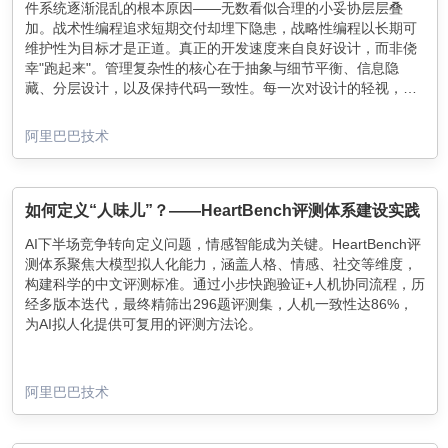
件系统逐渐混乱的根本原因——无数看似合理的小妥协层层叠
加。战术性编程追求短期交付却埋下隐患，战略性编程以长期可
维护性为目标才是正道。真正的开发速度来自良好设计，而非侥
幸"跑起来"。管理复杂性的核心在于抽象与细节平衡、信息隐
藏、分层设计，以及保持代码一致性。每一次对设计的轻视，都
在为未来的瘫痪埋下伏笔。
阿里巴巴技术
如何定义“人味儿”？——HeartBench评测体系建设实践
AI下半场竞争转向定义问题，情感智能成为关键。HeartBench评
测体系聚焦大模型拟人化能力，涵盖人格、情感、社交等维度，
构建科学的中文评测标准。通过小步快跑验证+人机协同流程，历
经多版本迭代，最终精筛出296题评测集，人机一致性达86%，
为AI拟人化提供可复用的评测方法论。
阿里巴巴技术