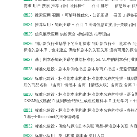
需求 用户 搜索 推荐 召回 可解释性 ... 召回 排序 ... 信息展
23
. 搜索应用 召回 + 可解释性优化 • 知识图谱 + 召回  标签
24
. 推荐应用 • 知识图谱 + 召回  图谱信息直接用于关联
25
. 信息展示应用 供给聚合 标签筛选 推荐理由
26
. 到店新兴行业场景下的应用探索 到店新兴行业 - 剧本杀 
标准的剧本库，也未建立 供给和剧本的关联关系 没有可用的标
27
. 基于剧本杀知识图谱的供给标准化 GENE中的剧本杀行
28
. 标准化建设 - 剧本杀供给挖掘 剧本杀商户挖掘 • 无监督
29
. 标准化建设 - 标准剧本库构建 标准剧本名称的挖掘 - 
后的商品名称 《舍离》情感本 舍离 【情感大戏】舍离壹 舍离 1 城
30
. 标准化建设 - 标准剧本库构建 标准剧本名称的挖掘 - 语
DSSM语义匹配  规则聚合结果生成粗粒度样本  主动学习 +
31
. 标准化建设 - 标准剧本库构建 标准剧本名称的挖掘 - 多
 基于Efficientnet的图像编码器
32
. 标准化建设 - 供给与标准剧本关联 商品-标准剧本关联 内
33
. 标准化应用 - 类目构建 剧本杀 类目入口