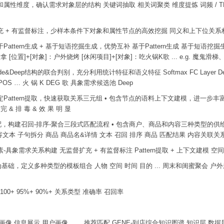
性维度，确认需求对象层的结构 关键词抽取 相关词聚类 维度提炼 词频 / TF-ID
扩充 + 有监督标注，少样本条件下对象和属性节点的高效挖掘 同义和上下位关系构建
ttern生成 + 基于短语挖掘生成，优势互补 基于Pattern生成 基于短语挖掘生成
背部推拿 [位置]+[对象]：户外烧烤 [休闲项目]+[对象]：吃火锅K歌 ... e.g. 魔
的联合判别，充分利用统计特征和语义特征 Softmax FC Layer Deep Features FC
MI 吃 POS … 火 锅 K DEG 歌 具象需求候选池 Deep
tern提取，快速获取关系三元组 • 包含节点的语料上下文建模，进一步丰富关系三元组 Softm
 拔 完 & 排 毒 & 效 果 明 显
匹配，构建召回-排序-聚合三段式匹配流程 • 包含商户、商品和内容三种类型的供
容 内容文本 子句拆分 商品 商品名&详情 文本 召回 排序 商品 匹配结果 内容关
象需求关系构建 无监督扩充 + 有监督标注 Pattern提取 + 上下文建模 空间 时
基础，定义多种类型的模板组合 人物 空间 时间 目的 ... 周末和闺蜜聚会 
100+ 95%+ 90%+ 关系类型 准确率 召回率
 信息展示 用户画像 ...... 推荐匹配 GENE-到店综合知识图谱 知识层 数据层