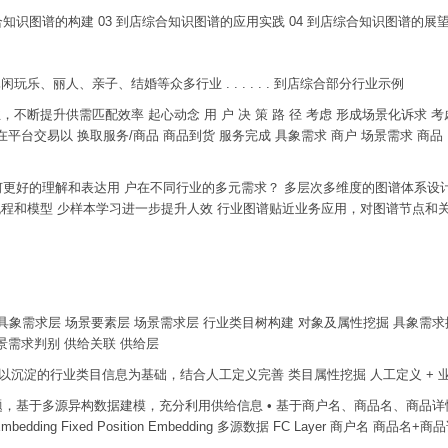
到店综合知识图谱的构建 03 到店综合知识图谱的应用实践 04 到店综合知识图谱的展
乐、丽人、亲子、结婚等众多行业 . . . . . . 到店综合部分行业示例
断提升供需匹配效率 起心动念 用 户 决 策 路 径 考虑 形成场景化诉求 考虑
 在平台交易以 换取服务/商品 商品到货 服务完成 具象需求 商户 场景需求 商
如何更好的理解和表达用 户在不同行业的多元需求？ 多层次多维度的图谱体系设
流程和模型 少样本学习进一步提升人效 行业图谱贴近业务应用，对图谱节点和
 具象需求层 场景要素层 场景需求层 行业类目树构建 对象及属性挖掘 具象需求
场景需求判别 供给关联 供给层
以沉淀的行业类目信息为基础，结合人工定义完善 类目属性挖掘 人工定义 + 业务策略
类问题，基于多源异构数据建模，充分利用供给信息 • 基于商户名、商品名、商品详
2vec Embedding Fixed Position Embedding 多源数据 FC Layer 商户名 商品