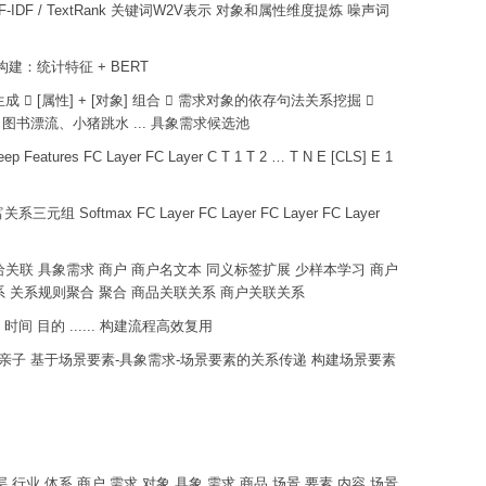
F / TextRank 关键词W2V表示 对象和属性维度提炼 噪声词
：统计特征 + BERT
  [属性] + [对象] 组合  需求对象的依存句法关系挖掘 
鬼滑梯、图书漂流、小猪跳水 ... 具象需求候选池
 Layer FC Layer C T 1 T 2 … T N E [CLS] E 1
ax FC Layer FC Layer FC Layer FC Layer
给关联 具象需求 商户 商户名文本 同义标签扩展 少样本学习 商户
联关系 关系规则聚合 聚合 商品关联关系 商户关联关系
间 目的 ...... 构建流程高效复用
户外亲子 基于场景要素-具象需求-场景要素的关系传递 构建场景要素
 行业 体系 商户 需求 对象 具象 需求 商品 场景 要素 内容 场景