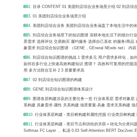
2
. 目录 CONTENT 01 美团到店综合业务场景介绍 02 
3
. 01 美团到店综合业务场景介绍
4
. 美团到店综合业务 美团到店综合业务涵盖了本地生活中的休闲玩
5
. 到店综合业务场景下的知识图谱 深耕本地生活下的细分行业，不
景需求 选择评估 交易购买 履约服务 选择自己喜欢 的服务/商品
象需求 到店综合知识图谱 （GENE，GEneral NEeds net） 内容
6
. 到店综合知识图谱的挑战 1 需求多元 用户需求多样化，
如何在多行业上快速高效构建知识 图谱？ 高效和可复用的挖掘
用 多方法联合互补 2 3 质量要求高
7
. 02 到店综合知识图谱的构建
8
. GENE·到店综合知识图谱体系设计
9
. 图谱各层构建涉及的主要任务一览 行业体系层 需求对象层
系构建 具象需求-属性 关系构建 场景要素-具象 需求关系构建 
10
. 行业体系层构建 - 类目树构建和属性挖掘 行业类目树构建 
11
. 行业体系层构建 - 类目节点和供给的关联 • 转化为分
Softmax FC Layer … 私汤 0.03 Self-Attention BERT Doc