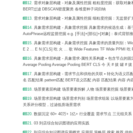
12
. 需求对象层构建 - 对象及属性挖掘 粗粒度挖掘：获取对象和属
BERT过滤 DBSCAN密度聚类 各维度种子词归纳
13
. 需求对象层构建 - 对象及属性挖掘 细粒度挖掘：无监督
14
. 具象需求层构建 - 具象需求挖掘 具象需求的候选生成：基于Pa
AutoPhrase远程监督挖掘 e.g. [手法]+[部位]+[对象]：泰式
15
. 具象需求层构建 - 具象需求挖掘 具象需求的质量判别：Wide&Deep结构
E 2 … E N [CLS] 吃 火 … 歌 Wide Features TF Wide PP
16
. 具象需求层构建 - 具象需求-属性关系构建 • 包含节点的固定Pat
Average Pooling Average Pooling BERT CLS 今 天 # 拔 罐 #
17
. 具象需求层构建 - 需求节点和供给的关联 • 转化为语义
名 匹配结果 pattern匹配 BERT语义匹配 内容 匹配结果 内
18
. 场景要素层构建 场景要素拆解 人物 场景要素挖掘 场景要素-具
19
. 场景需求层构建 场景需求判别 场景需求组装 以场景要素为
关系评分模型，过滤低质场景需求
20
. 数据沉淀 60+ 40万+ 1亿+ 行业覆盖 需求节点 三元组关系 
21
. 03 到店综合知识图谱的应用实践
22
. 到店综合知识图谱应用概览 应用层 策略层 搜索 推荐 供给画像