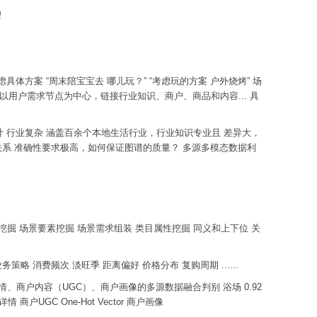
望
具体方案 “周末陪宝宝去 哪儿玩？” “考虑玩的方案 户外烧烤” 场
品 以用户需求节点为中心，链接行业知识、商户、商品和内容... 具
计 行业复杂 涵盖百余个本地生活行业，行业知识专业且 差异大，
关系 准确性要求极高，如何保证图谱的质量？ 多源多模态数据利
挖掘 场景要素挖掘 场景需求组装 类目属性挖掘 同义和上下位 关
 消费频次 淡旺季 距离偏好 价格分布 复购周期 ......
情、商户内容（UGC）、商户画像的多源数据融合判别 浴场 0.92
名+商品详情 商户UGC One-Hot Vector 商户画像