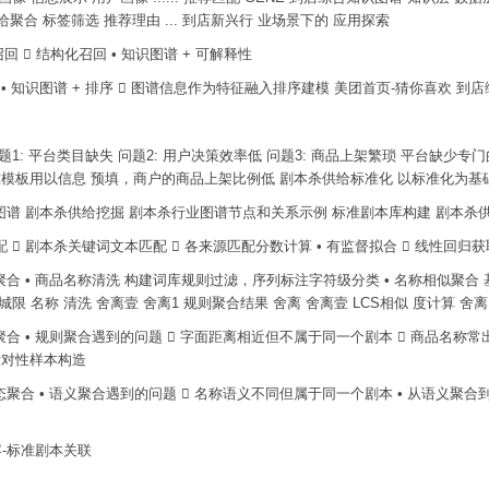
示 供给聚合 标签筛选 推荐理由 ... 到店新兴行 业场景下的 应用探索
召回  结构化召回 • 知识图谱 + 可解释性
召回 • 知识图谱 + 排序  图谱信息作为特征融入排序建模 美团首页-猜你喜欢
问题1: 平台类目缺失 问题2: 用户决策效率低 问题3: 商品上架繁琐 平台缺少
准模板用以信息 预填，商户的商品上架比例低 剧本杀供给标准化 以标准化为
业图谱 剧本杀供给挖掘 剧本杀行业图谱节点和关系示例 标准剧本库构建 剧本杀
匹配  剧本杀关键词文本匹配  各来源匹配分数计算 • 有监督拟合  线性回
规则聚合 • 商品名称清洗 构建词库规则过滤，序列标注字符级分类 • 名称相似聚
限 名称 清洗 舍离壹 舍离1 规则聚合结果 舍离 舍离壹 LCS相似 度计算 舍离
义聚合 • 规则聚合遇到的问题  字面距离相近但不属于同一个剧本  商品名称常
 针对性样本构造
模态聚合 • 语义聚合遇到的问题  名称语义不同但属于同一个剧本 • 从语义聚合到
容-标准剧本关联