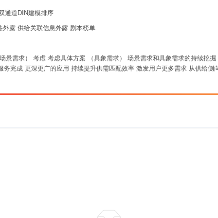
入双通道DIN建模排序
标签外露 供给关联信息外露 剧本榜单
化诉求 （场景需求） 考虑 考虑具体方案 （具象需求） 场景需求和具象需求的持续
货 服务完成 更深更广的应用 持续提升供需匹配效率 激发用户更多需求 从供给