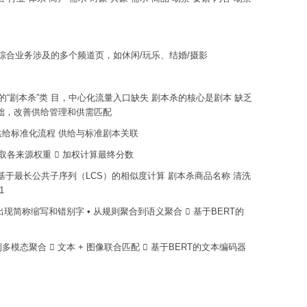
 到店综合业务涉及的多个频道页，如休闲/玩乐、结婚/摄影
专门的“剧本杀”类 目，中心化流量入口缺失 剧本杀的核心是剧本 缺乏
基础，改善供给管理和供需匹配
供给标准化流程 供给与标准剧本关联
归获取各来源权重  加权计算最终分数
合 基于最长公共子序列（LCS）的相似度计算 剧本杀商品名称 清洗
1
出现简称缩写和错别字 • 从规则聚合到语义聚合  基于BERT的
多模态聚合  文本 + 图像联合匹配  基于BERT的文本编码器