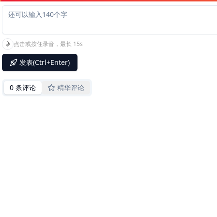
点击或按住录音，最长 15s
发表(Ctrl+Enter)
0 条评论
精华评论