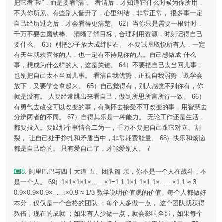
把它看“轻”，而是要看“清”。 看清后，才知道它什么时候为你所用，
不为你所累。有些别人晋升了，心里纠结，非常正常， 很多事一定
自己经历过之后，才会看得更清楚。 62）当你只是需要一根针时，
千万不要去磨铁棒。 清晰了解目标，合理利用资源，时刻记得自己
要什么。 63）别把沙子放大成绊脚石。 不要试图取悦所有人，一定
有天生就欢喜你的人，也一定有不待见你的人。自己想做成 什么
事，想成为什么样的人，这是关键。 64）不要把自己太当回儿事，
也别把自己太不当回儿事。 看清自我优势，正视自我弱势，既学会
放下，又要学会拿起来。 65）自己觉得有，别人感觉不到你有，你
就是没有。 人要经常跳出来看自己，做到所思所言所行一致。 66）
有勇气去改变可以改变的事，有胸怀去接受不可改变的事，用智慧去
分辨两者的不同。 67）自得其乐是一种能力。 无论工作还是生活，
都要投入。要跟那个事情合二为一，千万不要把自己跟它对立、割
裂， 让自己处于挣扎和矛盾当中，非常耗费能量。 68）快乐和烦恼
都是自己给的。 只有爱自己了，才能爱别人。 7
8
. 阿里巴巴与四十大道 五、团队篇 亲，你不是一个人在战斗，不
是一个人。 69）1×1×1×1×……×1=1 1.1×1.1×1.1×……×1.1 ≈ 3
0.9×0.9×0.9×……×0.9 ≈ 1/3 数学说明价值观的价值。每个人都做好
本分，仅仅是一个合格的团队 ；每个人多做一点， 这个团队就获得
数倍于现在的成就 ；如果有人少做一点，就会影响全部，如果每个