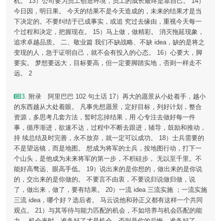
机。 13）公司要为员工创造环境，员工的成长最终是靠自己。 14）
今日因，明日果。 今天的结果不是今天造成的，未来的结果才是当
下决定的。不要纠结于已成事实，或追 究过去缘由，重视今天每一
个过程和决定，把握现在。 15）马上做，做精彩。 消灭拖延现象，
追求卓越品质。 二、敬业篇 我们不缺战略、不缺 idea，缺的是将之
变现的人，急于证明自己，就不会有投入的心态。 16）心要大，脚
要实。 梦想要远大，目标要高，但一定要脚踏实地，否则一样走不
远。 2
3
. 附录 阿里巴巴 102 句土话 17）再大的愿景从小处着手，越小
的东西越从大处着眼。 凡事先想愿景，定好目标，列好计划，整合
资源，多思考几套方法，暂时忘掉结果，用 心专注去做好每一件
事，循序渐进，欲速不达，过程中不断去跟进，辅导，鼓励和推动，
持 续总结及时完善，永不放弃，就一定可以成功。 18）士兵需要的
不是望远镜，而是地图。 想成为将军的士兵，按地图行动，打下一
个山头，是他成为未来将军的第一步，不积硅步， 无以至千里。不
能好高骛远、眼高手低。 19）说出来的是你想的，做出来的是你说
的，交出来的是你做的。 不要言不由衷，不要说归说做归做，说
了，做出来，做了，要有结果。 20）一流 idea 三流实施 ；一流实施
三流 idea，哪个好？选后者。 马云说他和孙正义都有这样一个共同
观点。 21）与其等待与能力匹配的机会，不如培养与机会匹配的能
力。 机会来时，准备好了才是机会，否则是你的后悔。准备好了，