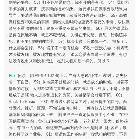
到的还要多。 53）打不死的是信念，绕不开的是变化。 54）我们为
不懈的努力鼓掌，按事情的结果付酬。 这要求我们做事要以结果为
导向，要清楚我们的目标和方向，然后努力去达到目标。 55）高效
做好重要和紧急的事情，腾出大量时间做重要不紧要的事情，尽快做
紧急不重 要的事情，避免不重要不紧急的事情。 56）最大的错误就
是停在原地不动，就是不犯错误。 关键在于总结、反思，错误还得
犯，但不要犯同样的错误。 57）机会太多，只能抓一个。 抓多了，
什么都会丢掉。 58）说了不一定有机会，不说一定没机会 ；有表现
才会被发现，被发现才能有实现。 跟谈恋爱表白是一个道理，有想
法没有说出来和没有想法，在别人看来是一样的。所以 6
7
. 附录 阿里巴巴 102 句土话 当有人总说“怀才不遇”时，要先反
省一下自己。 59）你感觉不舒服的时候，就是成长的时候。 感觉不
舒服的时候，人都希望通过某些途径和方法让自己舒服，于是，不舒
服成了是驱 动人进步和成长的良药。关键是学会对症下药。 60）
Back To Basic。 2001 年遭遇互联网寒冬时，马云提出的口号。面
对困难、挫折、瓶颈、不知该如何办时， 一种有效方法就是回到最
基本原则和事物根本上来。 阿里巴巴一直定位服务中小企业，在“中
国供应商”之前，曾推出“e-solution”产品， 花的精力非常大，价格很
高，有 100 万的单，但这些产品面对的企业不是阿里目标客户，最
终停掉了这个业务。 61）所谓你工作的头衔，你承担的职责，不是