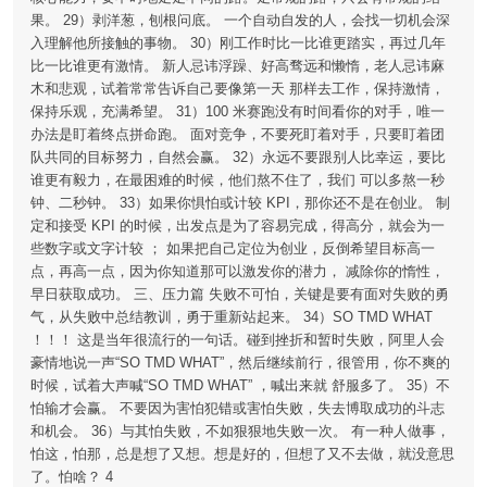
果。 29）剥洋葱，刨根问底。 一个自动自发的人，会找一切机会深
入理解他所接触的事物。 30）刚工作时比一比谁更踏实，再过几年
比一比谁更有激情。 新人忌讳浮躁、好高骛远和懒惰，老人忌讳麻
木和悲观，试着常常告诉自己要像第一天 那样去工作，保持激情，
保持乐观，充满希望。 31）100 米赛跑没有时间看你的对手，唯一
办法是盯着终点拼命跑。 面对竞争，不要死盯着对手，只要盯着团
队共同的目标努力，自然会赢。 32）永远不要跟别人比幸运，要比
谁更有毅力，在最困难的时候，他们熬不住了，我们 可以多熬一秒
钟、二秒钟。 33）如果你惧怕或计较 KPI，那你还不是在创业。 制
定和接受 KPI 的时候，出发点是为了容易完成，得高分，就会为一
些数字或文字计较 ； 如果把自己定位为创业，反倒希望目标高一
点，再高一点，因为你知道那可以激发你的潜力， 减除你的惰性，
早日获取成功。 三、压力篇 失败不可怕，关键是要有面对失败的勇
气，从失败中总结教训，勇于重新站起来。 34）SO TMD WHAT
！！！ 这是当年很流行的一句话。碰到挫折和暂时失败，阿里人会
豪情地说一声“SO TMD WHAT”，然后继续前行，很管用，你不爽的
时候，试着大声喊“SO TMD WHAT” ，喊出来就 舒服多了。 35）不
怕输才会赢。 不要因为害怕犯错或害怕失败，失去博取成功的斗志
和机会。 36）与其怕失败，不如狠狠地失败一次。 有一种人做事，
怕这，怕那，总是想了又想。想是好的，但想了又不去做，就没意思
了。怕啥？ 4