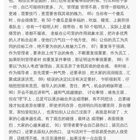
他。 相信世界是圆的，自己也有需要被帮助的时候。付出和给予多
一些，自己可能得到更多。 六、管理篇 管理不易，管理一群聪明人
更难，需要技巧，更需要舍我其谁的魄力。 85）当你有一个傻瓜
时，你会很痛苦。有 50 个傻瓜是最幸福的，吃饭、睡觉、上厕所排
着队去； 你有一个聪明人时，很带劲，有 50 个聪明人，实际上是最
痛苦的，谁都不服谁。 老板在公司里的作用就象水泥，把许多优秀
的人才粘合起来，使他们力气往一个地方使。 86）让你的员工为共
同的目标工作，绝不要为你的人格魅力工作。 87）重复等于强调。
作为管理者，要承担上传下达的角色，不断重复很重要。作为员工，
如果听到管理者对 你重复某件事情，那证明这件事很重要。 88）不
要以“为别人考虑”做理由，其实丢弃了舍我其谁的使命感。 有时候，
作为领导者，首先需要一种气势，还要承担，把大家的涓涓细流，汇
聚成滚滚洪荒。 89）错误的决定比没有决定要好。 乍听很刺耳，仔
细想想很有意思。领导人的决断、责任、勇气，机会的稍纵即逝……
90）开会不能总讲和气，越和气就越微妙。 讨论事情，难免主观，
但在“理”字上，总是可以逐步融合并达成理解。有不同想法， 总要碰
撞才知道差异在哪里，即使求同存异，也得明白同在哪里同，异在哪
里。害怕冒犯别人， 也害怕别人让自己没面子，表面是和谐了，大
家的心越来越生疏。有了观念的碰撞，最终达 成理解，表面很激
烈，大家的心越来越近。 91）管理者要学会自己舔伤口，舔完自己
的伤口，还要去舔别人的伤口。 这句话对于一些容易受伤的人很受
用，话糙理不糙。生活充满挫折，如果没有一点自我 9