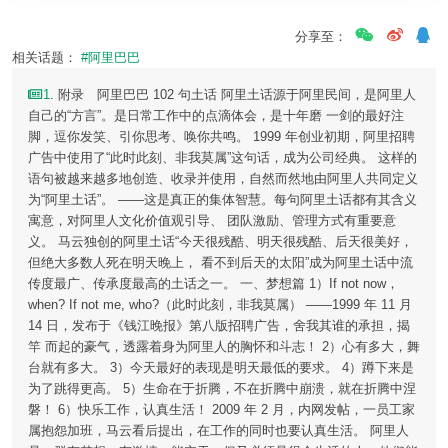
分享至：
相关话题：
#阿里巴巴
1
. 附录 阿里巴巴 102 句土话 阿里土话源于阿里民间，是阿里人
自己的“方言”。是日常工作中的点滴体会，是十年磨 一剑的最好注
脚，逗你发笑、引你思考、唤你共鸣。 1999 年创业初期，阿里招聘
广告中使用了“此时此刻、非我莫属”这句话，成为公司经典。 这样的
语句被越来越多地创造、收录并使用，自然而然地由阿里人共同定义
为“阿里土话”。 ——这是真正的集体智慧。每句阿里土话都有其含义
寓意，对阿里人文化价值观引导、 团队激励、管理方式有重要意
义。 马云独创的阿里土话“今天很残酷、明天很残酷、后天很美好，
但绝大多数人死在明天晚上， 看不到后天的太阳”成为阿里土话中流
传度最广、传承度最高的土话之一。 一、梦想篇 1）If not now，
when? If not me, who?（此时此刻，非我莫属） ——1999 年 11 月
14 日，发布于《钱江晚报》第八版招聘广告，舍我其谁的承担，揭
竿 而起的豪气，透露着身为阿里人的胸怀和斗志！ 2）心有多大，舞
台就有多大。 3）今天最好的表现是明天最低的要求。 4）蹲下来是
为了跳得更高。 5）生命在于折腾，不在折腾中崩溃，就在折腾中涅
磐！ 6）快乐工作，认真生活！ 2009 年 2 月，内网发帖，一员工家
属抱怨加班，马云看后提出，在工作的同时也要认真生活。 阿里人