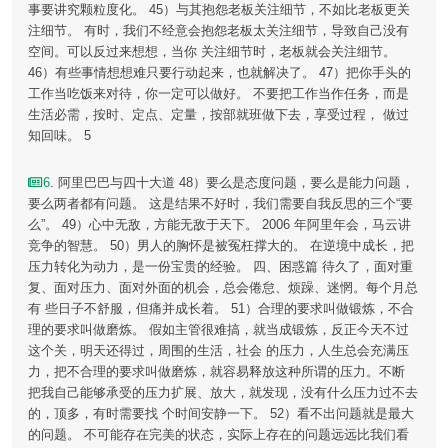
事要讲究颗粒度化。 45）与其抱怨老板关注细节，不如比老板更关
注细节。 有时，我们不经意会抱怨老板太关注细节，导致自己没有
空间。可以反过来想想，当你 关注细节时，老板就会关注细节。
46）有些事情想想难只要行动起来，也就解决了。 47）把你手头的
工作当吃饭来对待，你一定可以做好。 不要把工作当作任务，而是
生活必需，按时、定点、定量，按部就班做下去，享受过程， 做过
知回味。 5
6
. 阿里巴巴与四十大道 48）要么是态度问题，要么是能力问题，
要么两者都有问题。 这是结果不好时，我们需要自我反思的三个“要
么”。 49）心中无敌，方能无敌于天下。 2006 年阿里年会，马云讲
竞争的智慧。 50）男人的胸怀是被冤枉撑大的。 在逆境中成长，把
压力转化为动力，是一份宝贵的经验。 四、困惑篇 待久了，面对重
复、面对压力、面对外面的机会，总会倦怠、烦躁、迷惘。每个月总
有 些日子不舒服，但痛并成长着。 51）合理的要求叫做锻炼，不合
理的要求叫做磨炼。 假如主管很难搞，就当成锻炼，反正今天不过
这个关，明天还得过，周围的生活，社会 的压力，人生总会充满压
力，把不合理的要求叫做磨炼，就容易释放这种所谓的压力。不断
把我自己能够承受的压力扩展、放大，就发现，没有什么压力过不去
的，顶多，有时需要找 个时间安静一下。 52）看不出问题就是最大
的问题。 不可能存在完美的状态，实际上存在的问题远远比我们看