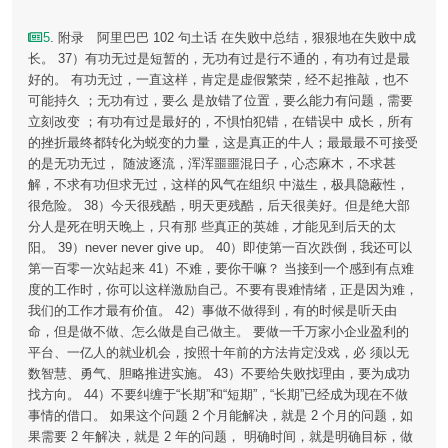
5
. 附录 阿里巴巴 102 句土话 在失败中总结，狠狠地在失败中成
长。 37）有功无过是短暂的，无功有过是行不通的，有功有过是最
好的。 有功无过，一直这样，肯定是虚假繁荣，经不起推敲，也不
可能持久 ；无功有过，要么 是放错了位置，要么能力有问题，需要
立刻改变 ；有功有过是最好的，不惧怕犯错，在错误中 成长，所有
的挫折最终都转化为蜕变的力量，这是真正的牛人；最最最不可接受
的是无功无过， 随波逐流，浑浑噩噩混日子，心态麻木，不求甚
解，不求有功但求无过，这样的风气在组织 中滋生，极具隐蔽性，
很危险。 38）今天很残酷，明天更残酷，后天很美好。但是绝大部
分人是死在明天晚上，只有那 些真正的英雄，才能见到后天的太
阳。 39）never never give up。 40）即使第一百次跌倒，我还可以
第一百零一次站起来 41）不难，要你干嘛？ 当接到一个感到有点难
度的工作时，你可以这样激励自己。不要有畏难情绪，正是因为难，
我们的工作才最有价值。 42）事做不做得到，有的时候是听天由
命，但是做不做、怎么做是自己做主。 要做一千万家小企业盈利的
平台、一亿人的就业机会，按照十年前的方法肯定没戏，必 须以无
数智慧、勇气、胆略推进实施。 43）不要给失败找理由，要为成功
找方向。 44）不要纠缠于“长期”和“短期”，“长期”已经成为现在不做
事情的借口。 如果这个问题 2 个月能解决，就是 2 个月的问题，如
果需要 2 年解决，就是 2 年的问题， 明确时间，就是明确目标，做