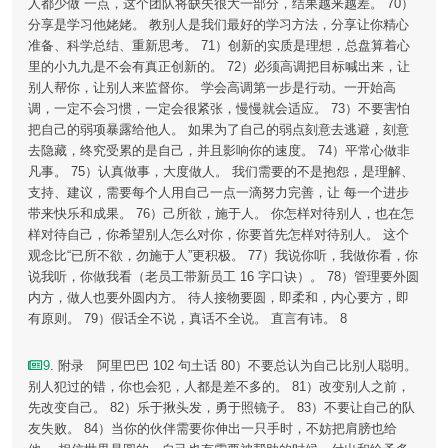
人都少做 一点，这个团队将缺失很大一部分，结果越来越差。 70）
分享是学习他姥姥。 教别人是我们最好的学习方法，分享让你精心
准备、科学总结、重新思考。 71）创新的实质是理想，总盘算着心
里的小九九是不会有真正创新的。 72）必须高调把目标喊出来，让
别人帮你，让别人来监督你。 学会高调第一步是行动。一开始高
调，一定不会习惯，一定会很紧张，慢慢就会适应。 73）不要害怕
把自己的弱项暴露给他人。 如果为了自己的弱点刻意去逃避，刻意
去隐藏，终究受累的是自己，并且影响你的速度。 74）平常心做非
凡事。 75）认真做事，大度做人。 我们需要的不是抱怨，是理解、
支持、建议，需要每个人用自己一点一滴努力完善，让 每一个进步
带来快乐和成果。 76）己所欲，施于人。 你怎样对待别人，也在怎
样对待自己，你希望别人怎么对你，你要首先怎样对待别人。 这个
观念比“已所不欲，勿施于人”更积极。 77）我说你听，我做你看，你
说我听，你做我看（老员工带新员工 16 字口诀）。 78）管理要外圆
内方，做人也要外圆内方。 待人接物要圆，即柔和，内心要方，即
有原则。 79）假话全不说，真话不全说。 直言有讳。 8
9
. 附录 阿里巴巴 102 句土话 80）不要总认为自己比别人聪明。
别人犯过的错，你也会犯，人都是差不多的。 81）改变别人之前，
先改变自己。 82）乐于揪头发，勇于照镜子。 83）不要让自己的队
友失败。 84）当你的伙伴需要你伸出一只手时，不妨把肩膀也给