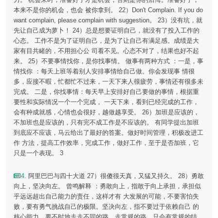
本来不是你的机会，也会 被你拿到。 22）Don't Complain. If you do
want complain, please complain with suggestion。 23）没有坑，就
先让自己成为萝卜！ 24）总是想要证明自己，就没有了投入工作的
心态。 工作不是为了证明自己，是为了让自己有满足感。成绩是大
家有目共睹的，不用担心公 司看不见。心态不对了，结果也好不起
来。 25）不要事情找你，是你找事情。 做事有两种方式 ：一是，事
情找你 ：每天上班等着别人安排事情给自己做。你会发现事 情很
多，应接不暇，忙都忙不过来，一天下来人很疲劳，事情还有很多未
完成。 二是，你找事情：每天早上安排好自己要做的事情，根据重
要性和实际情况一个一个完成， 一天下来，看到已经完成的工作，
会有种成就感，心情也会很好，越做越享受。 26）加班是应该的，
不加班也是应该的，只有完不成工作是不应该的。 有同学提出加班
到底应不应该，马云给出了最好的答案。做好时间管理，积极改进工
作 方法，提高工作效率，完成工作，做好工作，至于是否加班，它
只是一个表现。 3
4
. 阿里巴巴与四十大道 27）很傻很天真，又猛又持久。 28）勇敢
向上，坚决向左。 曾鸣解释 ：勇敢向上，指敢于向上承担，承担似
乎远远超出自己能力的责任，这样才有 大发展的可能，不要害怕失
败，要有勇气挑战自己的极限。坚决向左，指不要过于依赖自己 的
核心能力，要不时地走走不同的路。走常规的路，只会有常规的结