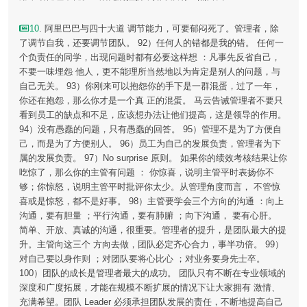
10
. 阿里巴巴与四十大道 调节能力，可要郁闷死了。管理者，除
了调节自我，还要调节团队。 92）任何人的错都是我的错。 任何一
个负责任的同学，出现问题时都有必要这样想 ：凡事先反省自己，
不要一味埋怨 他人，更不能理所当然地以为肯定是别人的问题，与
自己无关。 93）你刚来可以抱怨你的手下是一群混蛋，过了一年，
你还在抱怨，那么你才是一个真 正的混蛋。 马云告诫管理者不要只
看到员工的缺点和不足，应该想办法让他们提高，这是领导的作用。
94）没有愚蠢的问题，只有愚蠢的回答。 95）管理不是为了方便自
己，而是为了方便别人。 96）员工为自己的发展负责，管理者为下
属的发展负责。 97）No surprise 原则。 如果你的绩效考核结果让你
吃惊了，那么你的主管有问题 ： 你惊喜，说明主管平时表扬你不
够；你惊怒，说明主管平时批评你太少。从管理角度而言， 不管惊
喜或是惊怒，都不是好事。 98）主管要学会三个方向的沟通 ：向上
沟通，要有胆量 ；平行沟通，要有肺腑 ；向下沟通， 要有心肝。
简单、开放、真诚的沟通，很重要。管理者的提升，是团队最大的提
升。主管向这三个 方向去做，团队必定齐心合力，事半功倍。 99）
对自己要以身作则 ；对团队要将心比心 ；对业务要身先士卒。
100）团队的成长是管理者最大的成功。 团队只有不断在专业领域的
深度和广度拓展，才能在规模不断扩展的情况下让大家拥有 激情、
充满希望。团队 Leader 必须承担团队发展的责任，不断地提高自己