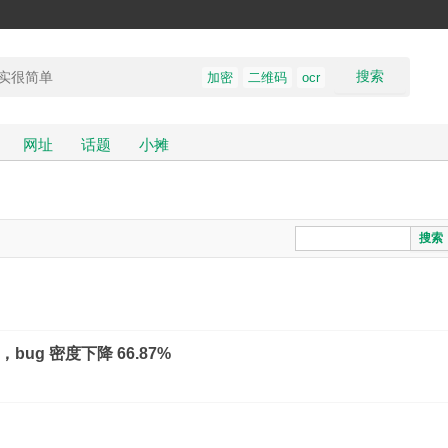
搜索
加密
二维码
ocr
网址
话题
小摊
搜索
bug 密度下降 66.87%