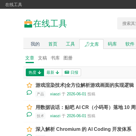
在线工具
在线工具
我的
首页
工具
码库
软件
文库
文章
文稿
书库
图册
热度
最新
日报
游戏渲染技术|全方位解析游戏画面的实现逻辑
xiaozi
于
2026-06-01
投稿
产品
用数据说话：贴吧 AI CR（小码哥）落地 10 周，
xiaozi
于
2026-06-01
投稿
技术
深入解析 Chromium 的 AI Coding 开发体系