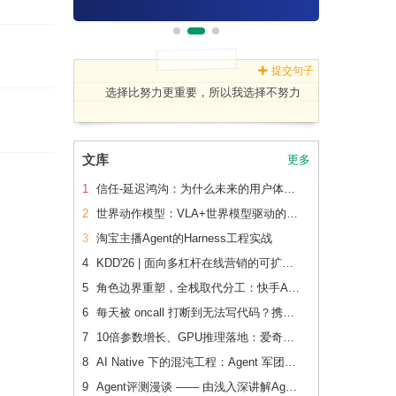
提交句子
选择比努力更重要，所以我选择不努力
文库
更多
1
信任-延迟鸿沟：为什么未来的用户体验会刻意变慢
2
世界动作模型：VLA+世界模型驱动的Physical AI 后训练范式跃迁
3
淘宝主播Agent的Harness工程实战
4
KDD'26 | 面向多杠杆在线营销的可扩展、可追踪联合 增量建模
5
角色边界重塑，全栈取代分工：快手AI生产力体系成形
6
每天被 oncall 打断到无法写代码？携程机票前端用这套方法把重复问题解决了2/3
7
10倍参数增长、GPU推理落地：爱奇艺广告CVR模型的升级之路
8
AI Native 下的混沌工程：Agent 军团如何重新定义系统韧性验证
9
Agent评测漫谈 —— 由浅入深讲解Agent评测