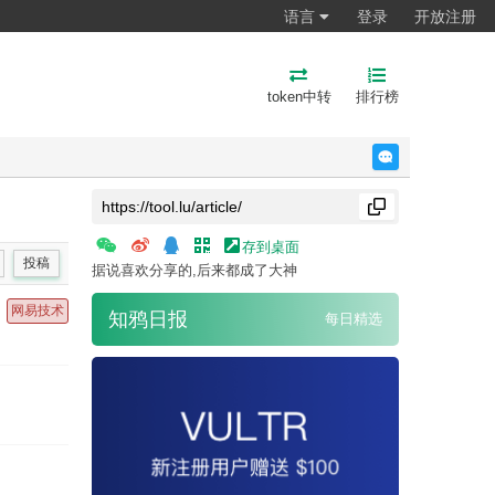
语言
登录
开放注册
token中转
排行榜
反馈
存到桌面
投稿
据说喜欢分享的,后来都成了大神
网易技术
知鸦日报
每日精选