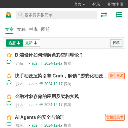
语言
登录
开放注册
文章
文稿
书库
图册
热度
最新
投稿
B 端设计如何理解色彩空间理论？
xiaozi
于
2024-12-17
投稿
产品
快手动效渲染引擎 Crab，解锁 “游戏化动效” 开发新方式！
快手技术
xiaozi
于
2024-12-17
投稿
技术
金融对象存储的应用及架构实践
xiaozi
于
2024-12-17
投稿
技术
AI Agents 的安全与治理
货拉拉技术
xiaozi
于
2024-12-17
投稿
技术