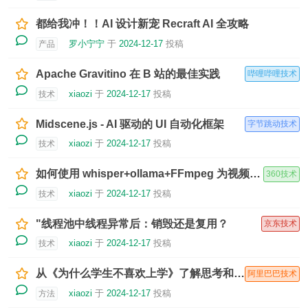
都给我冲！！AI 设计新宠 Recraft AI 全攻略
罗小宁宁
于
2024-12-17
投稿
产品
Apache Gravitino 在 B 站的最佳实践
哔哩哔哩技术
xiaozi
于
2024-12-17
投稿
技术
Midscene.js - AI 驱动的 UI 自动化框架
字节跳动技术
xiaozi
于
2024-12-17
投稿
技术
如何使用 whisper+ollama+FFmpeg 为视频添加中文字幕
360技术
xiaozi
于
2024-12-17
投稿
技术
"线程池中线程异常后：销毁还是复用？
京东技术
xiaozi
于
2024-12-17
投稿
技术
从《为什么学生不喜欢上学》了解思考和学习
阿里巴巴技术
xiaozi
于
2024-12-17
投稿
方法