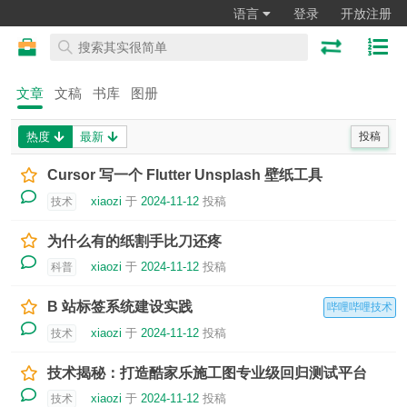
语言
登录
开放注册
文章
文稿
书库
图册
热度
最新
投稿
Cursor 写一个 Flutter Unsplash 壁纸工具
xiaozi
于
2024-11-12
投稿
技术
为什么有的纸割手比刀还疼
xiaozi
于
2024-11-12
投稿
科普
B 站标签系统建设实践
哔哩哔哩技术
xiaozi
于
2024-11-12
投稿
技术
技术揭秘：打造酷家乐施工图专业级回归测试平台
xiaozi
于
2024-11-12
投稿
技术