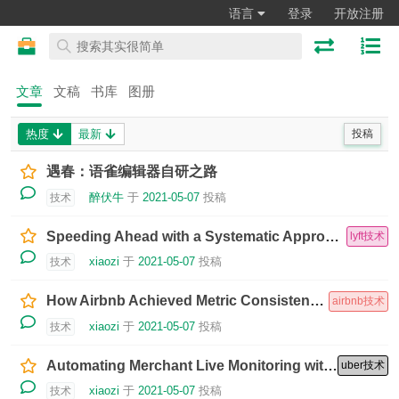
语言
登录
开放注册
文章
文稿
书库
图册
热度
最新
投稿
遇春：语雀编辑器自研之路
醉伏牛
于
2021-05-07
投稿
技术
Speeding Ahead with a Systematic Approach to Web Performance
lyft技术
xiaozi
于
2021-05-07
投稿
技术
How Airbnb Achieved Metric Consistency at Scale
airbnb技术
xiaozi
于
2021-05-07
投稿
技术
Automating Merchant Live Monitoring with Real-Time Analytics: Charon
uber技术
xiaozi
于
2021-05-07
投稿
技术