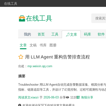
在线工具
在线工具
我的
首页
工具
码库
软件
文库
文章
文稿
书库
图册
用 LLM Agent 重构告警排查流程
出处：
mp.weixin.qq.com
摘要
Troubleshooter 用LLM Agent自动完成告警数据采集
指标、链路追踪等工具，并设计了幻觉控制、过程可观测性与动
阅读原文
xiaozi
于
2026-06-03
分享
1110
海报分享
欢迎在评论区写下你对这篇文章的看法。