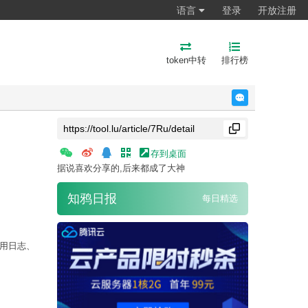
语言
登录
开放注册
token中转
排行榜
反馈
存到桌面
据说喜欢分享的,后来都成了大神
知鸦日报
每日精选
调用日志、