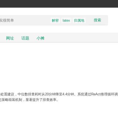
搜索
解密
latex
归属地
网址
话题
小摊
、根因分析与处置建议，中位数排查耗时从20分钟降至4.4分钟。系统通过ReAct推理循环
态策略组装机制，显著提升了排查效率。