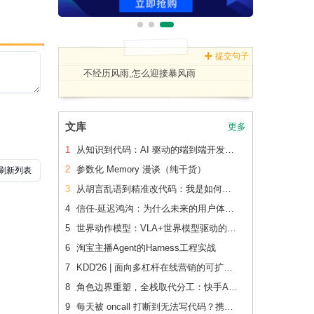
提交句子
不经历风雨,怎么迎接暴风雨
文库
更多
1
从知识到代码：AI 驱动的端到端开发流水线（下篇）
2
参数化 Memory 漫谈（纯干货）
3
从胡言乱语到精准改代码：我是如何让 AI 读懂老项目的
4
信任-延迟鸿沟：为什么未来的用户体验会刻意变慢
5
世界动作模型：VLA+世界模型驱动的Physical AI 后训练范式跃迁
6
淘宝主播Agent的Harness工程实战
7
KDD'26 | 面向多杠杆在线营销的可扩展、可追踪联合 增量建模
8
角色边界重塑，全栈取代分工：快手AI生产力体系成形
9
每天被 oncall 打断到无法写代码？携程机票前端用这套方法把重复问题解决了2/3