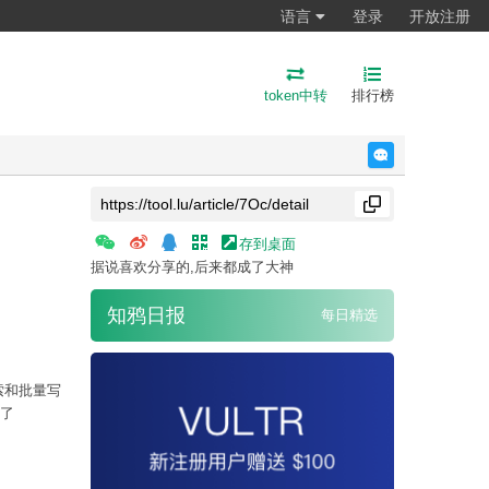
语言
登录
开放注册
token中转
排行榜
反馈
存到桌面
据说喜欢分享的,后来都成了大神
知鸦日报
每日精选
搜索和批量写
了