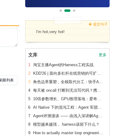
提交句子
I'm hot,very hot!
文库
更多
1
淘宝主播Agent的Harness工程实战
2
KDD'26 | 面向多杠杆在线营销的可扩展、可追踪联合 增量建模
3
角色边界重塑，全栈取代分工：快手AI生产力体系成形
4
每天被 oncall 打断到无法写代码？携程机票前端用这套方法把重复问题解决了2/3
5
10倍参数增长、GPU推理落地：爱奇艺广告CVR模型的升级之路
6
AI Native 下的混沌工程：Agent 军团如何重新定义系统韧性验证
7
Agent评测漫谈 —— 由浅入深讲解Agent评测
8
模型越来越强， harness该留下什么？
9
How to actually master loop engineering