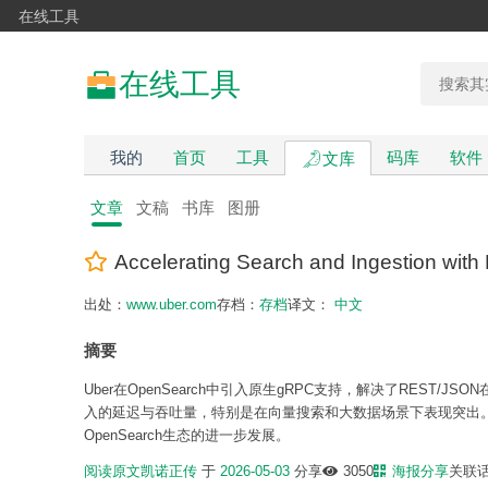
在线工具
在线工具
我的
首页
工具
码库
软件
文库
文章
文稿
书库
图册
Accelerating Search and Ingestion w
出处：
www.uber.com
存档：
存档
译文：
中文
摘要
Uber在OpenSearch中引入原生gRPC支持，解决了REST/
入的延迟与吞吐量，特别是在向量搜索和大数据场景下表现突出
OpenSearch生态的进一步发展。
阅读原文
凯诺正传
于
2026-05-03
分享
3050
海报分享
关联