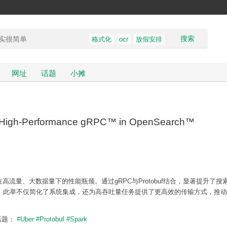
搜索
格式化
ocr
放假安排
网址
话题
小摊
ith High-Performance gRPC™ in OpenSearch™
JSON在高流量、大数据量下的性能瓶颈。通过gRPC与Protobuf结合，显著提升了
。此举不仅简化了系统集成，还为高吞吐量任务提供了更高效的传输方式，推动
话题：
#Uber
#Protobuf
#Spark