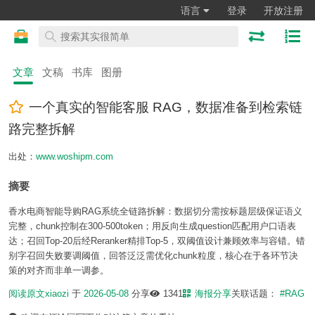
语言
登录
开放注册
文章
文稿
书库
图册
一个真实的智能客服 RAG，数据准备到检索链
路完整拆解
出处：
www.woshipm.com
摘要
香水电商智能导购RAG系统全链路拆解：数据切分需按标题层级保证语义
完整，chunk控制在300-500token；用反向生成question匹配用户口语表
达；召回Top-20后经Reranker精排Top-5，双阈值设计兼顾效率与容错。错
别字召回失败要调阈值，回答泛泛需优化chunk粒度，核心在于各环节决
策的对齐而非单一调参。
阅读原文
xiaozi
于
2026-05-08
分享
1341
海报分享
关联话题：
#RAG