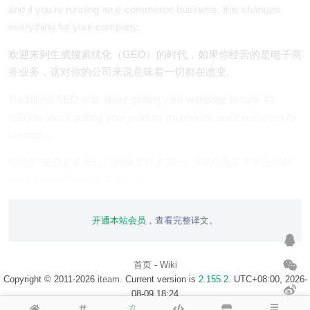
and if you’re running an e-commerce business, this changes
everything for your company.
欢迎来到生成搜索优化（GEO）的时代，如果你经营的是电子商
务业务，这对你的公司来说意味着一切都在改变。
Traditional SEO was about getting your webpage to rank #1.
product
GEO is about getting your
mentioned and cited when AI
creates…
传统的SEO是关于让你的网页排名第一。GEO则是关于在AI创
产品
建时让你的
被提及和引用……
开通本站会员
，查看完整译文。
首页
-
Wiki
Copyright © 2011-2026
iteam
. Current version is
2.155.2
. UTC+08:00, 2026-
08-09 18:24
浙ICP备14020137号-1
$访客地图$