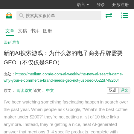
语言
登录
开放注册
文章
文稿
书库
图册
回到详情
新的AI搜索游戏：为什么您的电子商务品牌需要
GEO（不仅仅是SEO）
出处：
https://medium.com/e-com-ai-weekly/the-new-ai-search-game-
why-your-e-commerce-brand-needs-geo-not-just-seo-0522d7492b8f
双语
译文
原文：
阅读原文
译文：
中文
I’ve been watching something fascinating happen in search over
the past year. When people ask Google, “What’s the best coffee
maker under $200?” they’re not getting a list of 10 blue links
anymore. Instead, they’re getting a nice, neat AI-generated
answer that mentions 3–4 specific products, complete with