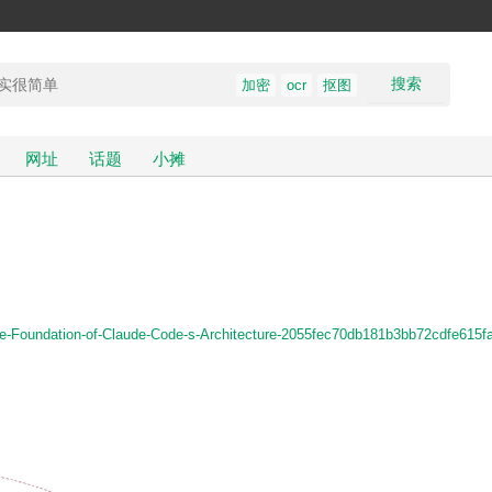
搜索
加密
ocr
抠图
网址
话题
小摊
The-Foundation-of-Claude-Code-s-Architecture-2055fec70db181b3bb72cdfe615f