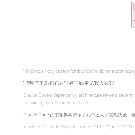
\ Indicates likely custom/embedded implementation base
\ 表明基于反编译分析的可能自定义/嵌入实现*
Claude Code's dependency architecture reveals several fas
technically interesting aspects first.
Claude Code 的依赖架构揭示了几个迷人的实现
interface CliRenderPipeline { react: "^18.2.0", ink: "^3.2.0"