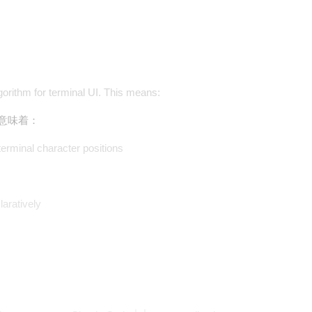
gorithm for terminal UI. This means:
这意味着：
terminal character positions
laratively