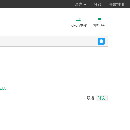
语言
登录
开放注册
token中转
排行榜
反馈
ad3c
双语
译文