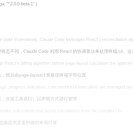
a: "^2.0.0-beta.1" }
e state imperatively, Claude Code leverages React's reconciliation al
，Claude Code 利用 React 的协调算法来处理终端 UI。
 React's diffing algorithm before yoga-layout calculates the optimal 
然后由yoga-layout计算最佳终端字符位置
ogs, progress indicators, concurrent tool execution) are managed dec
示器、并发工具执行）以声明方式进行管理
des sub-millisecond layout calculations even for complex UIs
 UI 中也能提供亚毫秒级的布局计算